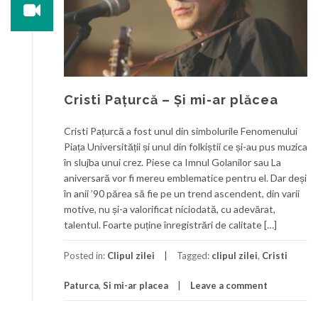
Cristi Pațurcă – Și mi-ar plăcea
Cristi Pațurcă a fost unul din simbolurile Fenomenului
Piața Universității și unul din folkiștii ce și-au pus muzica
în slujba unui crez. Piese ca Imnul Golanilor sau La
aniversară vor fi mereu emblematice pentru el. Dar deși
în anii ’90 părea să fie pe un trend ascendent, din varii
motive, nu și-a valorificat niciodată, cu adevărat,
talentul. Foarte puține înregistrări de calitate […]
Posted in:
Clipul zilei
Tagged:
clipul zilei
,
Cristi
Paturca
,
Si mi-ar placea
Leave a comment