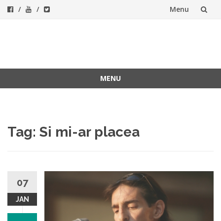
Menu
Skip
to
ForeverFolk
Muzica sufletului tau
content
MENU
Skip
to
content
Tag:
Si mi-ar placea
07
JAN