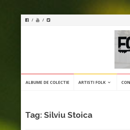
ForeverFolk
Muzica
sufletului tau
Skip
ALBUME DE COLECTIE
ARTISTI FOLK
CON
to
content
Tag:
Silviu Stoica