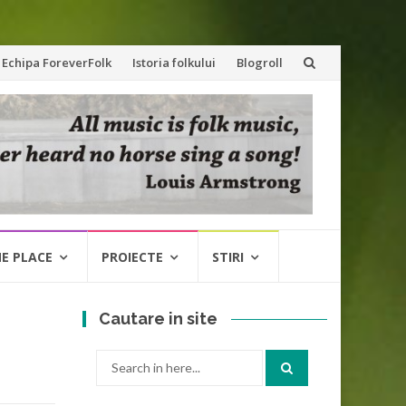
Echipa ForeverFolk
Istoria folkului
Blogroll
NE PLACE
PROIECTE
STIRI
Cautare in site
Search
for: