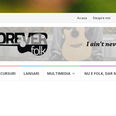
Skip
Acasa
Despre noi
to
content
CURSURI
LANSARI
MULTIMEDIA
NU E FOLK, DAR 