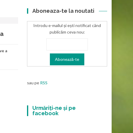
Aboneaza-te la noutati
Introdu e-mailul și ești notificat când
publicăm ceva nou:
ca
ve a
sau pe
RSS
Urmăriți-ne și pe
facebook