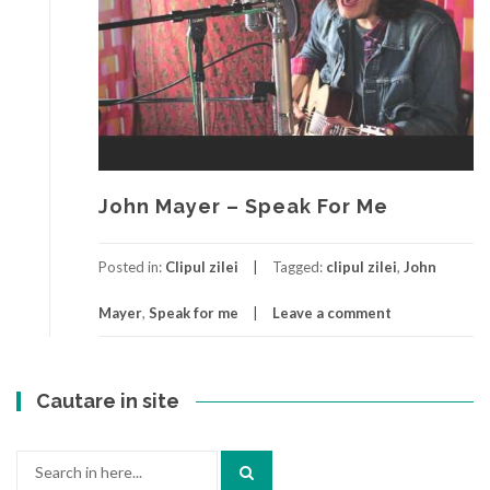
John Mayer – Speak For Me
Posted in:
Clipul zilei
Tagged:
clipul zilei
,
John
Mayer
,
Speak for me
Leave a comment
Cautare in site
Search
for: