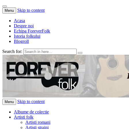
Skip to content
Menu
Acasa
Despre noi
Echipa ForeverFolk
Istoria folkului
Blogroll
Search for:
ForeverFolk
Muzica sufletului tau
Skip to content
Menu
Albume de colectie
Artisti folk
Artisti romani
Artisti straini