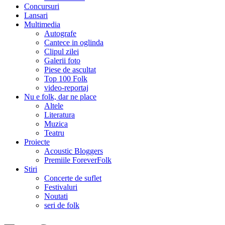
Concursuri
Lansari
Multimedia
Autografe
Cantece in oglinda
Clipul zilei
Galerii foto
Piese de ascultat
Top 100 Folk
video-reportaj
Nu e folk, dar ne place
Altele
Literatura
Muzica
Teatru
Proiecte
Acoustic Bloggers
Premiile ForeverFolk
Stiri
Concerte de suflet
Festivaluri
Noutati
seri de folk