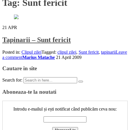
Tag:
Sunt fericit
21
APR
Tapinarii – Sunt fericit
Posted in:
Clipul zilei
Tagged:
clipul zilei
,
Sunt fericit
,
tapinarii
Leave
a comment
Marius Matache
21 April 2009
Cautare in site
Search for:
Aboneaza-te la noutati
Introdu e-mailul și ești notificat când publicăm ceva nou: