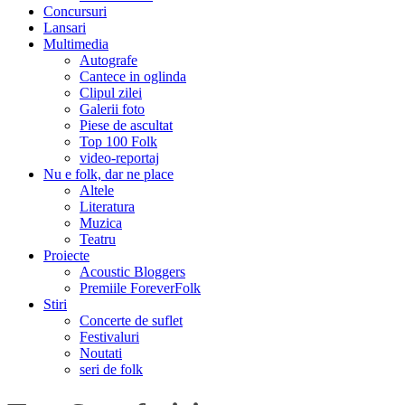
Concursuri
Lansari
Multimedia
Autografe
Cantece in oglinda
Clipul zilei
Galerii foto
Piese de ascultat
Top 100 Folk
video-reportaj
Nu e folk, dar ne place
Altele
Literatura
Muzica
Teatru
Proiecte
Acoustic Bloggers
Premiile ForeverFolk
Stiri
Concerte de suflet
Festivaluri
Noutati
seri de folk