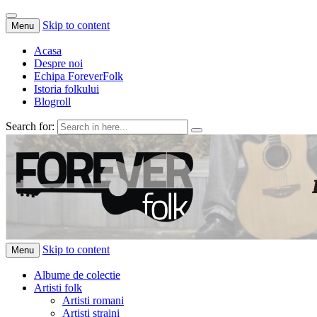
Skip to content
Menu
Acasa
Despre noi
Echipa ForeverFolk
Istoria folkului
Blogroll
Search for:
ForeverFolk
Muzica sufletului tau
Skip to content
Menu
Albume de colectie
Artisti folk
Artisti romani
Artisti straini