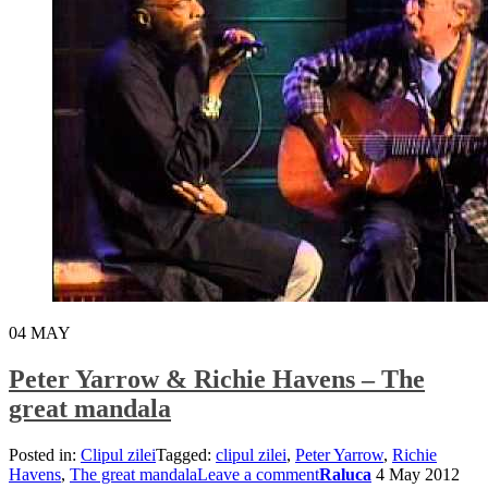
04
MAY
Peter Yarrow & Richie Havens – The
great mandala
Posted in:
Clipul zilei
Tagged:
clipul zilei
,
Peter Yarrow
,
Richie
Havens
,
The great mandala
Leave a comment
Raluca
4 May 2012