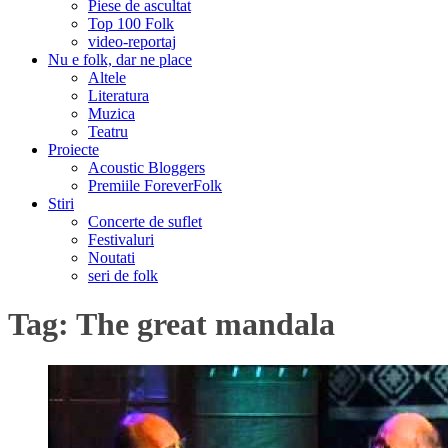
Piese de ascultat
Top 100 Folk
video-reportaj
Nu e folk, dar ne place
Altele
Literatura
Muzica
Teatru
Proiecte
Acoustic Bloggers
Premiile ForeverFolk
Stiri
Concerte de suflet
Festivaluri
Noutati
seri de folk
Tag:
The great mandala