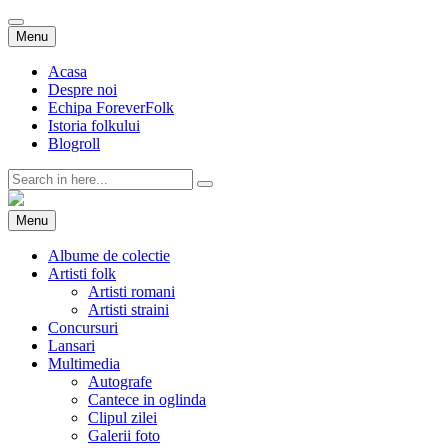
Skip
Menu
to
content
Acasa
Despre noi
Echipa ForeverFolk
Istoria folkului
Blogroll
Search
for:
ForeverFolk
Muzica sufletului tau
Skip
Menu
to
content
Albume de colectie
Artisti folk
Artisti romani
Artisti straini
Concursuri
Lansari
Multimedia
Autografe
Cantece in oglinda
Clipul zilei
Galerii foto