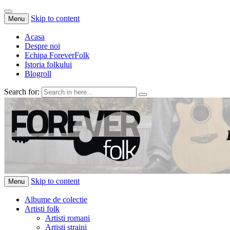
Skip to content
Menu
Acasa
Despre noi
Echipa ForeverFolk
Istoria folkului
Blogroll
Search for:
ForeverFolk
Muzica sufletului tau
Skip to content
Menu
Albume de colectie
Artisti folk
Artisti romani
Artisti straini