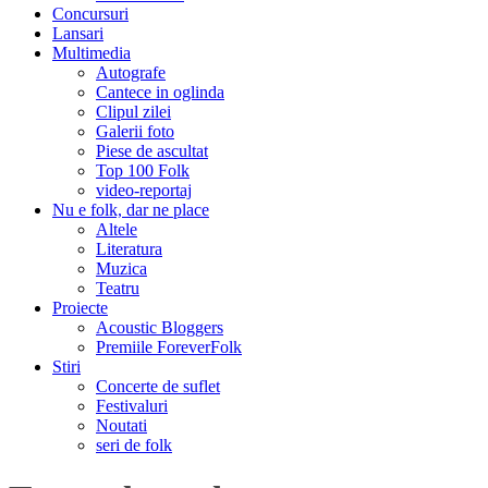
Concursuri
Lansari
Multimedia
Autografe
Cantece in oglinda
Clipul zilei
Galerii foto
Piese de ascultat
Top 100 Folk
video-reportaj
Nu e folk, dar ne place
Altele
Literatura
Muzica
Teatru
Proiecte
Acoustic Bloggers
Premiile ForeverFolk
Stiri
Concerte de suflet
Festivaluri
Noutati
seri de folk