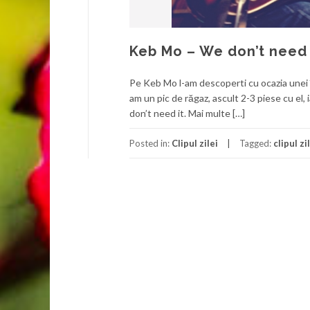
Keb Mo – We don’t need 
Pe Keb Mo l-am descoperti cu ocazia unei înt
am un pic de răgaz, ascult 2-3 piese cu el,
don’t need it. Mai multe […]
Posted in:
Clipul zilei
Tagged:
clipul zi