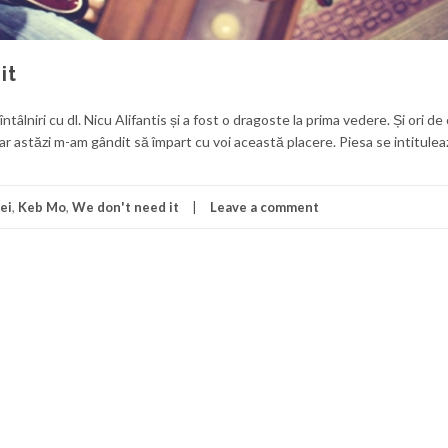
it
âlniri cu dl. Nicu Alifantis și a fost o dragoste la prima vedere. Și ori de 
 iar astăzi m-am gândit să împart cu voi această placere. Piesa se intitul
lei
,
Keb Mo
,
We don't need it
Leave a comment