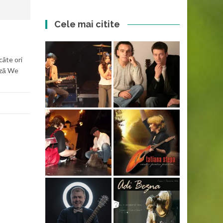
Cele mai citite
câte ori
ează We