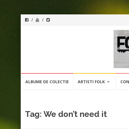
ForeverFolk
Muzica
sufletului tau
Skip
ALBUME DE COLECTIE
ARTISTI FOLK
CON
to
content
Tag:
We don’t need it