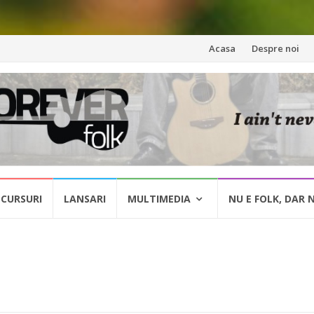
Skip
Acasa
Despre noi
to
content
CURSURI
LANSARI
MULTIMEDIA
NU E FOLK, DAR 