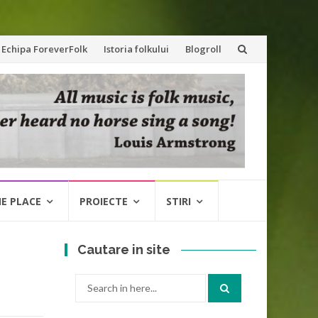
Echipa ForeverFolk
Istoria folkului
Blogroll
NE PLACE
PROIECTE
STIRI
Cautare in site
Search
for: