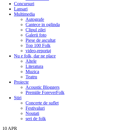
Concursuri
Lansari
Multimedia
Autografe
Cantece in oglinda
Clipul zilei
Galerii foto
Piese de ascultat
Top 100 Folk
video-reportaj
Nu e folk, dar ne place
Altele
Literatura
Muzica
Teatru
Proiecte
Acoustic Bloggers
Premiile ForeverFolk
Stiri
Concerte de suflet
Festivaluri
Noutati
seri de folk
10
APR