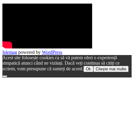
Islemag
powered by
WordPress
Acest site folosește cookies ca să vă putem oferi o experiență
simpatică atunci când ne vizitați. Dacă veți continua să citiți ce
scriem, vom presupune că sunteți de acord.
Ok
Citește mai multe