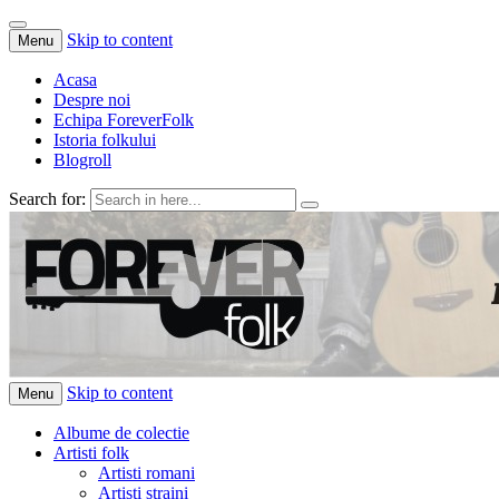
Skip to content
Menu
Acasa
Despre noi
Echipa ForeverFolk
Istoria folkului
Blogroll
Search for:
ForeverFolk
Muzica sufletului tau
Skip to content
Menu
Albume de colectie
Artisti folk
Artisti romani
Artisti straini