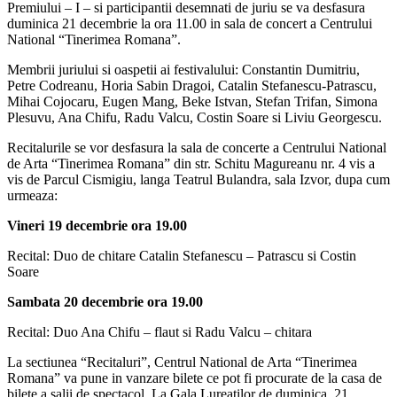
Premiului – I – si participantii desemnati de juriu se va desfasura
duminica 21 decembrie la ora 11.00 in sala de concert a Centrului
National “Tinerimea Romana”.
Membrii juriului si oaspetii ai festivalului: Constantin Dumitriu,
Petre Codreanu, Horia Sabin Dragoi, Catalin Stefanescu-Patrascu,
Mihai Cojocaru, Eugen Mang, Beke Istvan, Stefan Trifan, Simona
Plesuvu, Ana Chifu, Radu Valcu, Costin Soare si Liviu Georgescu.
Recitalurile se vor desfasura la sala de concerte a Centrului National
de Arta “Tinerimea Romana” din str. Schitu Magureanu nr. 4 vis a
vis de Parcul Cismigiu, langa Teatrul Bulandra, sala Izvor, dupa cum
urmeaza:
Vineri 19 decembrie ora 19.00
Recital: Duo de chitare Catalin Stefanescu – Patrascu si Costin
Soare
Sambata 20 decembrie ora 19.00
Recital: Duo Ana Chifu – flaut si Radu Valcu – chitara
La sectiunea “Recitaluri”, Centrul National de Arta “Tinerimea
Romana” va pune in vanzare bilete ce pot fi procurate de la casa de
bilete a salii de spectacol. La Gala Lureatilor de duminica, 21