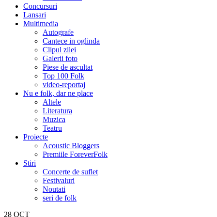
Concursuri
Lansari
Multimedia
Autografe
Cantece in oglinda
Clipul zilei
Galerii foto
Piese de ascultat
Top 100 Folk
video-reportaj
Nu e folk, dar ne place
Altele
Literatura
Muzica
Teatru
Proiecte
Acoustic Bloggers
Premiile ForeverFolk
Stiri
Concerte de suflet
Festivaluri
Noutati
seri de folk
28
OCT