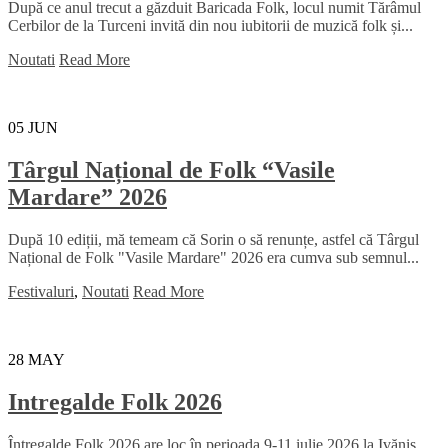
După ce anul trecut a găzduit Baricada Folk, locul numit Tărâmul
Cerbilor de la Turceni invită din nou iubitorii de muzică folk și...
Noutati
Read More
05
JUN
Târgul Național de Folk “Vasile
Mardare” 2026
După 10 ediții, mă temeam că Sorin o să renunțe, astfel că Târgul
Național de Folk "Vasile Mardare" 2026 era cumva sub semnul...
Festivaluri
,
Noutati
Read More
28
MAY
Intregalde Folk 2026
Întregalde Folk 2026 are loc în perioada 9-11 iulie 2026 la Ivănis,