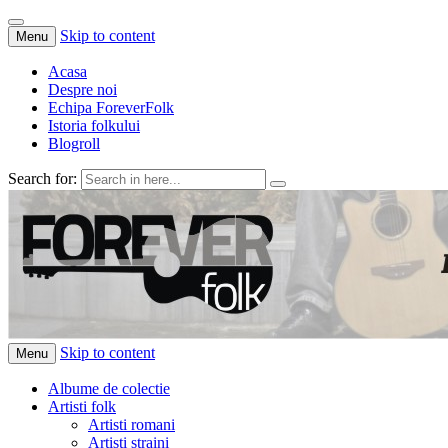
Skip to content
Menu
Acasa
Despre noi
Echipa ForeverFolk
Istoria folkului
Blogroll
Search for:
ForeverFolk
Muzica sufletului tau
Skip to content
Menu
Albume de colectie
Artisti folk
Artisti romani
Artisti straini