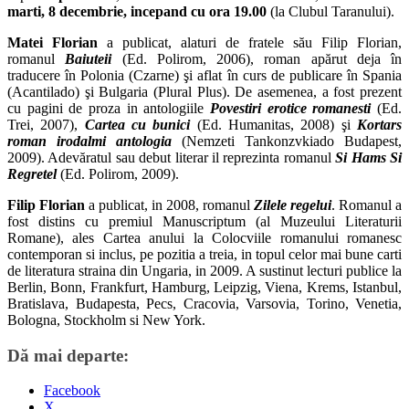
marti, 8 decembrie, incepand cu ora 19.00
(la Clubul Taranului).
Matei Florian
a publicat, alaturi de fratele său Filip Florian,
romanul
Baiuteii
(Ed. Polirom, 2006), roman apărut deja în
traducere în Polonia (Czarne) şi aflat în curs de publicare în Spania
(Acantilado) şi Bulgaria (Plural Plus). De asemenea, a fost prezent
cu pagini de proza in antologiile
Povestiri erotice romanesti
(Ed.
Trei, 2007),
Cartea cu bunici
(Ed. Humanitas, 2008) şi
Kortars
roman irodalmi antologia
(Nemzeti Tankonzvkiado Budapest,
2009). Adevăratul sau debut literar il reprezinta romanul
Si Hams Si
Regretel
(Ed. Polirom, 2009).
Filip Florian
a publicat, in 2008, romanul
Zilele regelui
. Romanul a
fost distins cu premiul Manuscriptum (al Muzeului Literaturii
Romane), ales Cartea anului la Colocviile romanului romanesc
contemporan si inclus, pe pozitia a treia, in topul celor mai bune carti
de literatura straina din Ungaria, in 2009. A sustinut lecturi publice la
Berlin, Bonn, Frankfurt, Hamburg, Leipzig, Viena, Krems, Istanbul,
Bratislava, Budapesta, Pecs, Cracovia, Varsovia, Torino, Venetia,
Bologna, Stockholm si New York.
Dă mai departe:
Facebook
X