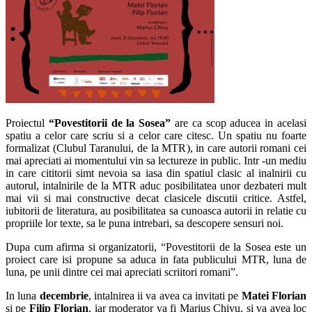
Proiectul
“Povestitorii de la Sosea”
are ca scop aducea in acelasi
spatiu a celor care scriu si a celor care citesc. Un spatiu nu foarte
formalizat (Clubul Taranului, de la MTR), in care autorii romani cei
mai apreciati ai momentului vin sa lectureze in public. Intr -un mediu
in care cititorii simt nevoia sa iasa din spatiul clasic al inalnirii cu
autorul, intalnirile de la MTR aduc posibilitatea unor dezbateri mult
mai vii si mai constructive decat clasicele discutii critice. Astfel,
iubitorii de literatura, au posibilitatea sa cunoasca autorii in relatie cu
propriile lor texte, sa le puna intrebari, sa descopere sensuri noi.
Dupa cum afirma si organizatorii, “Povestitorii de la Sosea este un
proiect care isi propune sa aduca in fata publicului MTR, luna de
luna, pe unii dintre cei mai apreciati scriitori romani”.
In luna
decembrie
, intalnirea ii va avea ca invitati pe
Matei Florian
si pe
Filip Florian
, iar moderator va fi Marius Chivu, si va avea loc