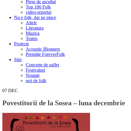
Piese de ascultat
Top 100 Folk
video-reportaj
Nu e folk, dar ne place
Altele
Literatura
Muzica
Teatru
Proiecte
Acoustic Bloggers
Premiile ForeverFolk
Stiri
Concerte de suflet
Festivaluri
Noutati
seri de folk
07
DEC
Povestitorii de la Sosea – luna decembrie