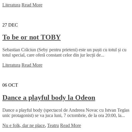
Literatura
Read More
27
DEC
To be or not TOBY
Sebastian Crăciun (Seby pentru prieteni) este un puști cu totul și cu
totul special, care oferă constant celor din jur lecții de...
Literatura
Read More
06
OCT
Dance a playful body la Odeon
Dance a playful body (spectacol de Andreea Novac cu Istvan Teglas
unic protagonist) se va juca luni, 7 octombrie, de la ora 20:00, la...
Nu e folk, dar ne place
,
Teatru
Read More