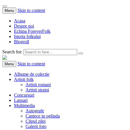
Skip to content
Menu
Acasa
Despre noi
Echipa ForeverFolk
Istoria folkului
Blogroll
Search for:
ForeverFolk
Muzica sufletului tau
Skip to content
Menu
Albume de colectie
Artisti folk
Artisti romani
Artisti straini
Concursuri
Lansari
Multimedia
Autografe
Cantece in oglinda
Clipul zilei
Galerii foto