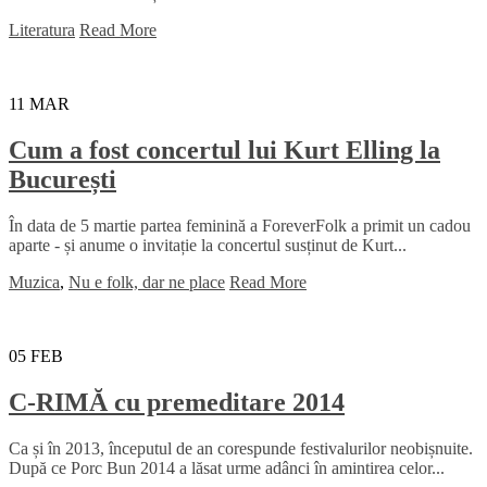
Literatura
Read More
11
MAR
Cum a fost concertul lui Kurt Elling la
București
În data de 5 martie partea feminină a ForeverFolk a primit un cadou
aparte - și anume o invitație la concertul susținut de Kurt...
Muzica
,
Nu e folk, dar ne place
Read More
05
FEB
C-RIMĂ cu premeditare 2014
Ca și în 2013, începutul de an corespunde festivalurilor neobișnuite.
După ce Porc Bun 2014 a lăsat urme adânci în amintirea celor...