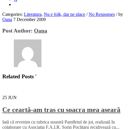
Categories:
Literatura
,
Nu e folk, dar ne place
/
No Responses
/
by
Oana
7 December 2009
Post Author:
Oana
Related Posts '
25
JUN
Ce ceartă-am tras cu soacra mea aseară
Iată că revenim cu rubrica noastră Pamfletul de joi, realizată în
colaborare cu Asociația F.A.I.R. Sorin Poclitaru recidivează cu...