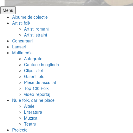
Skip
Menu
to
Albume de colectie
content
Artisti folk
Artisti romani
Artisti straini
Concursuri
Lansari
Multimedia
Autografe
Cantece in oglinda
Clipul zilei
Galerii foto
Piese de ascultat
Top 100 Folk
video-reportaj
Nu e folk, dar ne place
Altele
Literatura
Muzica
Teatru
Proiecte