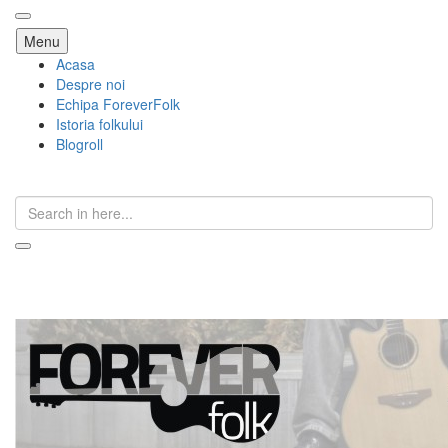
Skip
Menu
to
Acasa
content
Despre noi
Echipa ForeverFolk
Istoria folkului
Blogroll
Search
for:
ForeverFolk
Muzica sufletului tau