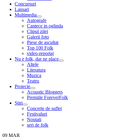
menu
Concursuri
Lansari
Multimedia
expand
Autografe
child
Cantece in oglinda
menu
Clipul zilei
Galerii foto
Piese de ascultat
Top 100 Folk
video-reportaj
Nu e folk, dar ne place
expand
Altele
child
Literatura
menu
Muzica
Teatru
Proiecte
expand
Acoustic Bloggers
child
Premiile ForeverFolk
menu
Stiri
expand
Concerte de suflet
child
Festivaluri
menu
Noutati
seri de folk
09
MAR