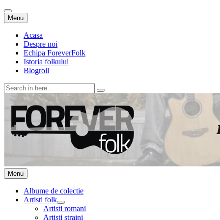
Skip
Menu
to
content
Acasa
Despre noi
Echipa ForeverFolk
Istoria folkului
Blogroll
Search
for:
ForeverFolk
Muzica sufletului tau
Skip
Menu
to
content
Albume de colectie
Artisti folk
expand
Artisti romani
child
Artisti straini