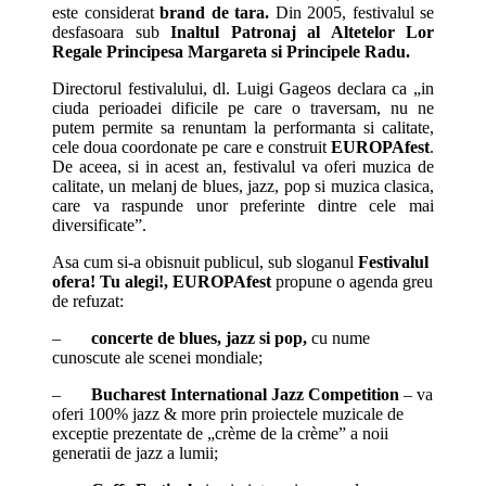
este considerat
brand de tara.
Din 2005, festivalul se
desfasoara sub
In
altul Patronaj al Altetelor Lor
Regale Principesa Margareta si Principele Radu.
Directorul festivalului, dl. Luigi Gageos declara ca „in
ciuda perioadei dificile pe care o traversam, nu ne
putem permite sa renuntam la performanta si calitate,
cele doua coordonate pe care e construit
EUROPAfest
.
De aceea, si in acest an, festivalul va oferi muzica de
calitate, un melanj de blues, jazz, pop si muzica clasica,
care va raspunde unor preferinte dintre cele mai
diversificate”.
Asa cum si-a obisnuit publicul, sub sloganul
Festivalul
ofera! Tu alegi!,
EUROPAfest
propune o agenda greu
de refuzat:
–
concerte de blues, jazz si pop,
cu nume
cunoscute ale scenei mondiale;
–
Bucharest International Jazz Competition
– va
oferi 100% jazz & more prin proiectele muzicale de
exceptie prezentate de „crème de la crème” a noii
generatii de jazz a lumii;