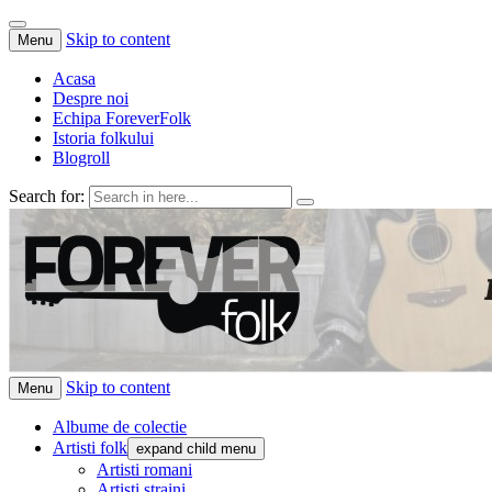
Skip to content
Menu
Acasa
Despre noi
Echipa ForeverFolk
Istoria folkului
Blogroll
Search for:
ForeverFolk
Muzica sufletului tau
Skip to content
Menu
Albume de colectie
Artisti folk
expand child menu
Artisti romani
Artisti straini