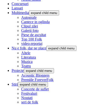
Concursuri
Lansari
Multimedia
expand child menu
Autografe
Cantece in oglinda
Clipul zilei
Galerii foto
Piese de ascultat
Top 100 Folk
video-reportaj
Nu e folk, dar ne place
expand child menu
Altele
Literatura
Muzica
Teatru
Proiecte
expand child menu
Acoustic Bloggers
Premiile ForeverFolk
Stiri
expand child menu
Concerte de suflet
Festivaluri
Noutati
seri de folk