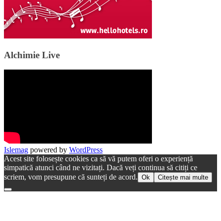
Alchimie Live
Islemag
powered by
WordPress
Acest site folosește cookies ca să vă putem oferi o experiență
simpatică atunci când ne vizitați. Dacă veți continua să citiți ce
scriem, vom presupune că sunteți de acord.
Ok
Citește mai multe