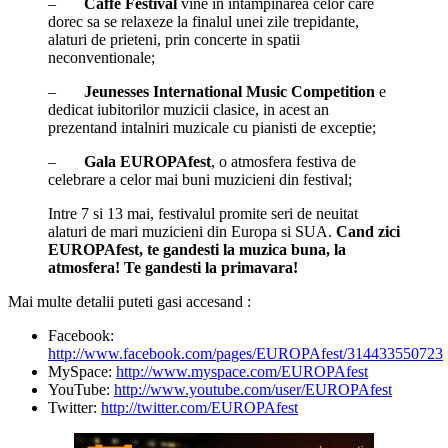
–
Caffe Festival
vine in intampinarea celor care
dorec sa se relaxeze la finalul unei zile trepidante,
alaturi de prieteni, prin concerte in spatii
neconventionale;
–
Jeunesses International Music Competition
e
dedicat iubitorilor muzicii clasice, in acest an
prezentand intalniri muzicale cu pianisti de exceptie;
–
Gala EUROPAfest
, o atmosfera festiva de
celebrare a celor mai buni muzicieni din festival;
Intre 7 si 13 mai, festivalul promite seri de neuitat
alaturi de mari muzicieni din Europa si SUA.
Cand zici
EUROPAfest, te gandesti la muzica buna, la
atmosfera! Te gandesti la primavara!
Mai multe detalii puteti gasi accesand :
Facebook:
http://www.facebook.com/pages/EUROPAfest/314433550723
MySpace:
http://www.myspace.com/EUROPAfest
YouTube:
http://www.youtube.com/user/EUROPAfest
Twitter:
http://twitter.com/EUROPAfest