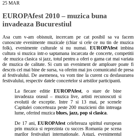
25
MAR
EUROPAfest 2010 – muzica buna
invadeaza Bucurestiul
Asa cum v-am obisnuit, incercam pe cat posibil sa va facem
cunoscute evenimente muzicale (chiar si cele ce nu tin de muzica
folk), evenimente culturale si nu numai.
EUROPAfest
imbina
cultura si muzica intr-o saptamana incarcata de concerte, competitii
de muzica clasica si jazz, totul pentru a oferi o gama cat mai variata
de muzica de calitate. Si cum un eveniment de amploare poate fi
descris cel mai bine de sursa, va oferim mai jos comunicatul de presa
al festivalului. De asemenea, va vom tine la curent cu desfasurarea
festivalului, respectiv datele concertelor si artstilor participanti.
La fiecare editie
EUROPAfest
, o stare de bine
invadeaza orasul – muzica live, artisti recunoscuti si
evolutii de exceptie. Intre 7 si 13 mai, pe scenele
Capitalei concerteaza peste 200 muzicieni din intreaga
lume, oferind muzica
blues, jazz, pop si clasica
.
De 17 ani,
EUROPAfest
celebreaza spiritul european
prin muzica si reprezinta cu succes Romania pe scena
marilor festivaluri internationale. Astazi, evenimentul