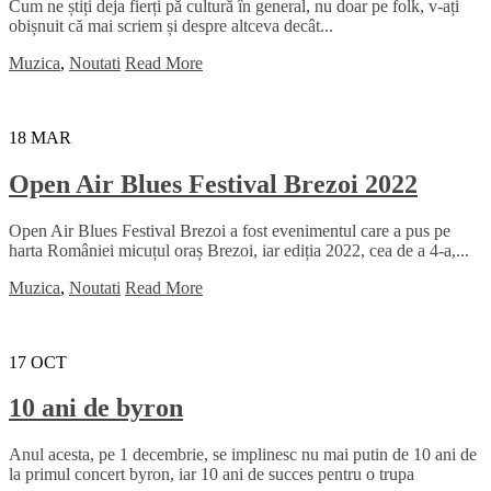
Cum ne știți deja fierți pă cultură în general, nu doar pe folk, v-ați
obișnuit că mai scriem și despre altceva decât...
Muzica
,
Noutati
Read More
18
MAR
Open Air Blues Festival Brezoi 2022
Open Air Blues Festival Brezoi a fost evenimentul care a pus pe
harta României micuțul oraș Brezoi, iar ediția 2022, cea de a 4-a,...
Muzica
,
Noutati
Read More
17
OCT
10 ani de byron
Anul acesta, pe 1 decembrie, se implinesc nu mai putin de 10 ani de
la primul concert byron, iar 10 ani de succes pentru o trupa