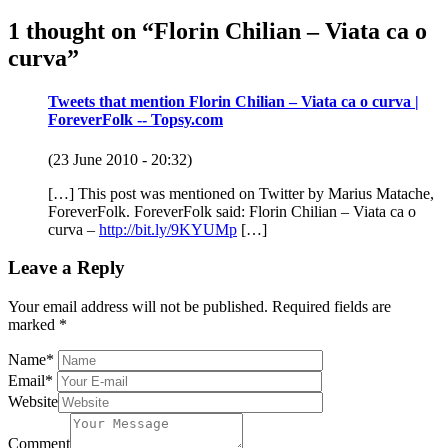
1 thought on “
Florin Chilian – Viata ca o
curva
”
Tweets that mention Florin Chilian – Viata ca o curva |
ForeverFolk -- Topsy.com
(23 June 2010 - 20:32)
[…] This post was mentioned on Twitter by Marius Matache,
ForeverFolk. ForeverFolk said: Florin Chilian – Viata ca o
curva –
http://bit.ly/9KYUMp
[…]
Leave a Reply
Your email address will not be published.
Required fields are
marked
*
Name
*
Email
*
Website
Comment