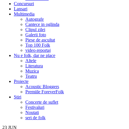
Concursuri
Lansari
Multimedia
Autografe
Cantece in oglinda
Clipul zilei
Galerii foto
Piese de ascultat
Top 100 Folk
video-reportaj
Nu e folk, dar ne place
Altele
Literatura
Muzica
Teatru
Proiecte
Acoustic Bloggers
Premiile ForeverFolk
Stiri
Concerte de suflet
Festivaluri
Noutati
seri de folk
23
JUN