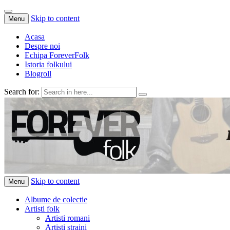
Skip to content
Menu
Acasa
Despre noi
Echipa ForeverFolk
Istoria folkului
Blogroll
Search for:
ForeverFolk
Muzica sufletului tau
Skip to content
Menu
Albume de colectie
Artisti folk
Artisti romani
Artisti straini