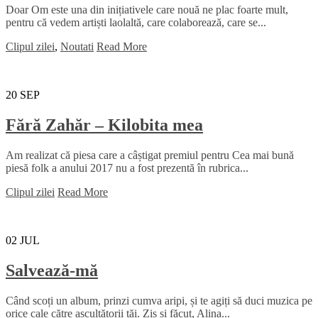
Doar Om este una din inițiativele care nouă ne plac foarte mult,
pentru că vedem artiști laolaltă, care colaborează, care se...
Clipul zilei
,
Noutati
Read More
20
SEP
Fără Zahăr – Kilobita mea
Am realizat că piesa care a câștigat premiul pentru Cea mai bună
piesă folk a anului 2017 nu a fost prezentă în rubrica...
Clipul zilei
Read More
02
JUL
Salvează-mă
Când scoți un album, prinzi cumva aripi, și te agiți să duci muzica pe
orice cale către ascultătorii tăi. Zis și făcut, Alina...