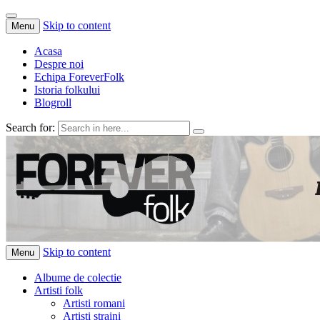
Skip to content
Menu
Acasa
Despre noi
Echipa ForeverFolk
Istoria folkului
Blogroll
Search for:
ForeverFolk
Muzica sufletului tau
Skip to content
Menu
Albume de colectie
Artisti folk
Artisti romani
Artisti straini