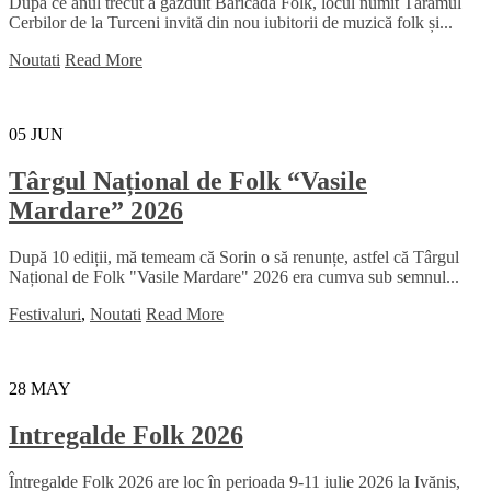
După ce anul trecut a găzduit Baricada Folk, locul numit Tărâmul
Cerbilor de la Turceni invită din nou iubitorii de muzică folk și...
Noutati
Read More
05
JUN
Târgul Național de Folk “Vasile
Mardare” 2026
După 10 ediții, mă temeam că Sorin o să renunțe, astfel că Târgul
Național de Folk "Vasile Mardare" 2026 era cumva sub semnul...
Festivaluri
,
Noutati
Read More
28
MAY
Intregalde Folk 2026
Întregalde Folk 2026 are loc în perioada 9-11 iulie 2026 la Ivănis,