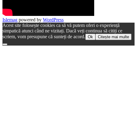
Islemag
powered by
WordPress
Acest site folosește cookies ca să vă putem oferi o experiență
simpatică atunci când ne vizitați. Dacă veți continua să citiți ce
scriem, vom presupune că sunteți de acord.
Ok
Citește mai multe