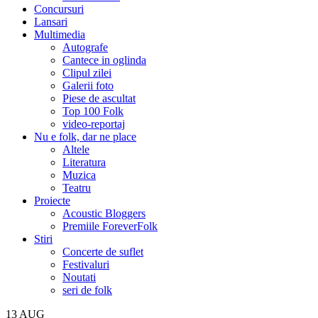
Concursuri
Lansari
Multimedia
Autografe
Cantece in oglinda
Clipul zilei
Galerii foto
Piese de ascultat
Top 100 Folk
video-reportaj
Nu e folk, dar ne place
Altele
Literatura
Muzica
Teatru
Proiecte
Acoustic Bloggers
Premiile ForeverFolk
Stiri
Concerte de suflet
Festivaluri
Noutati
seri de folk
13
AUG