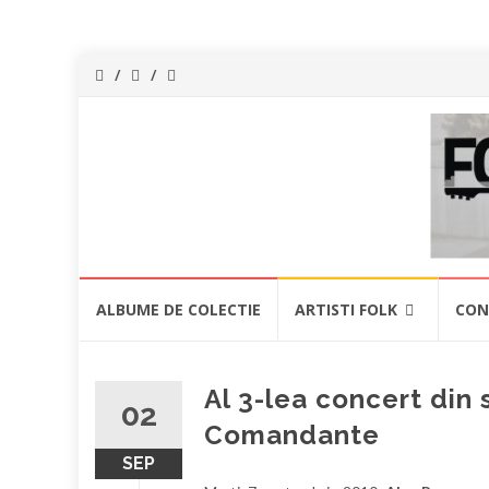
ForeverFolk
Muzica
sufletului tau
Skip
ALBUME DE COLECTIE
ARTISTI FOLK
CON
to
content
Al 3-lea concert din 
02
Comandante
SEP