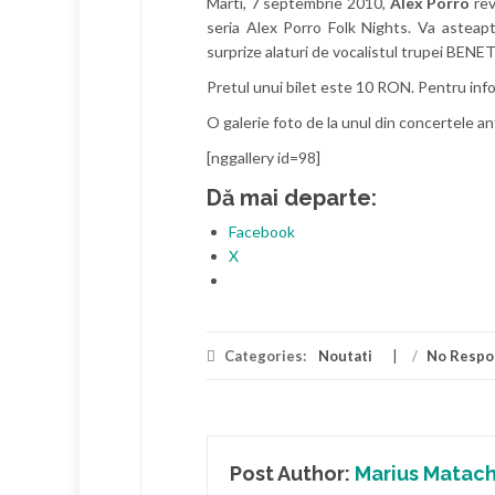
Marti, 7 septembrie 2010,
Alex Porro
re
seria Alex Porro Folk Nights.
Va asteapt
surprize alaturi de vocalistul trupei BEN
Pretul unui bilet este 10 RON.
Pentru info
O galerie foto de la unul din concertele ant
[nggallery id=98]
Dă mai departe:
Facebook
X
Categories:
Noutati
/
No Respo
Post Author:
Marius Matac