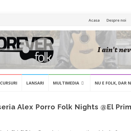
Skip
Acasa
Despre noi
to
content
CURSURI
LANSARI
MULTIMEDIA
NU E FOLK, DAR 
seria Alex Porro Folk Nights @El Pri