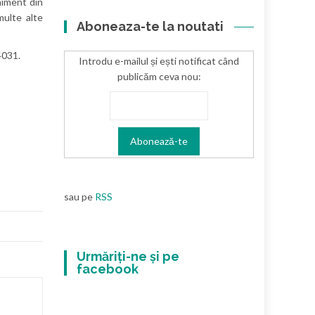
niment din
multe alte
Aboneaza-te la noutati
4031.
Introdu e-mailul și ești notificat când
publicăm ceva nou:
sau pe
RSS
Urmăriți-ne și pe
facebook