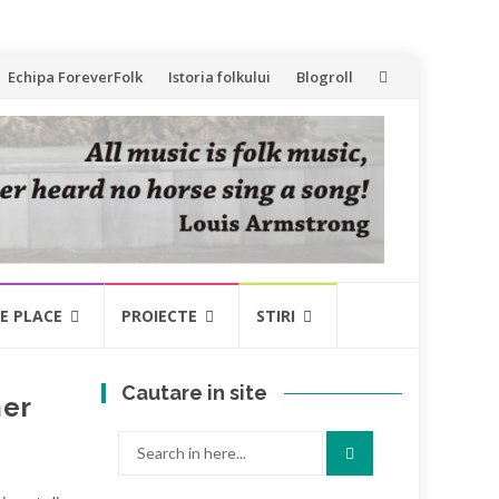
Echipa ForeverFolk
Istoria folkului
Blogroll
NE PLACE
PROIECTE
STIRI
Cautare in site
mer
Search
for: