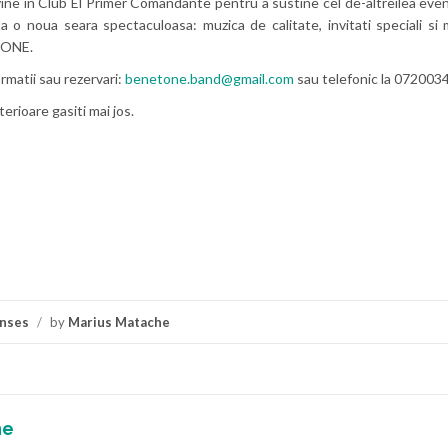
vine in Club El Primer Comandante pentru a sustine cel de-altreilea eve
a o noua seara spectaculoasa: muzica de calitate, invitati speciali si 
ETONE.
rmatii sau rezervari:
benetone.band@gmail.com
sau telefonic la 072003
erioare gasiti mai jos.
nses
/
by
Marius Matache
he