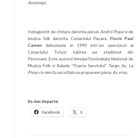
Anotimpi.
Indragostit de chitara datorita piesei
Andrii Popa
si de
muzica folk datorita Cenaclului Flacara
,
Florin Paul
Camen
debuteaza in 1990 intr-un spectacol al
Cenaclului Totusi Iubirea pe stadionul din
Petrosani. Este autorul imnului Festivalului National de
Muzica Folk si Balada “Poarta Sarutului” Targu Jiu. La
Piese ce merita ascultate
va propunem piesa
As vrea.
Dă mai departe:
Facebook
X