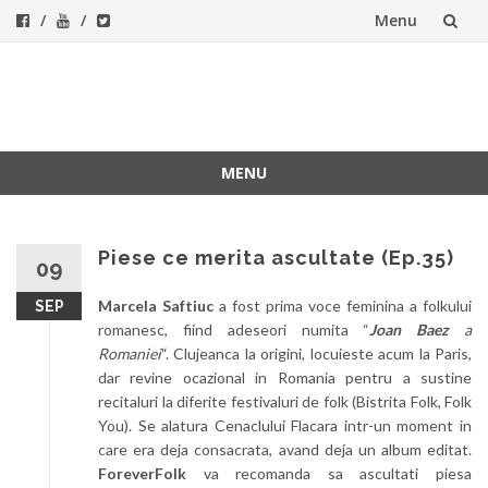
Menu
Skip
to
ForeverFolk
Muzica sufletului tau
content
MENU
Skip
to
content
Piese ce merita ascultate (Ep.35)
09
Marcela Saftiuc
a fost prima voce feminina a folkului
SEP
romanesc, fiind adeseori numita “
Joan Baez
a
Romaniei
“. Clujeanca la origini, locuieste acum la Paris,
dar revine ocazional in Romania pentru a sustine
recitaluri la diferite festivaluri de folk (Bistrita Folk, Folk
You). Se alatura Cenaclului Flacara intr-un moment in
care era deja consacrata, avand deja un album editat.
ForeverFolk
va recomanda sa ascultati piesa