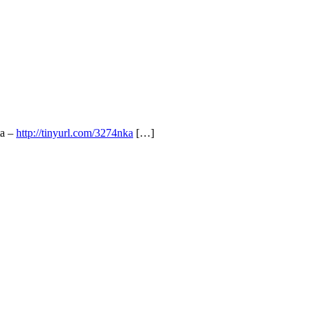
ta –
http://tinyurl.com/3274nka
[…]