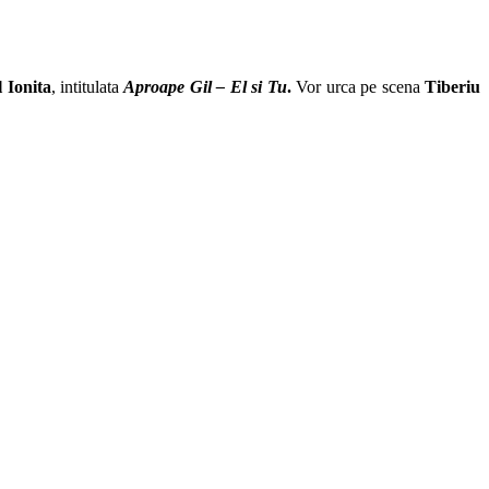
l Ionita
, intitulata
Aproape Gil – El si Tu
.
Vor urca pe scena
Tiberiu