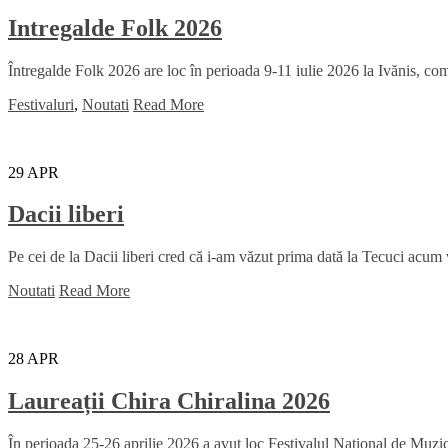
Intregalde Folk 2026
Întregalde Folk 2026 are loc în perioada 9-11 iulie 2026 la Ivănis, comu
Festivaluri
,
Noutati
Read More
29
APR
Dacii liberi
Pe cei de la Dacii liberi cred că i-am văzut prima dată la Tecuci acum
Noutati
Read More
28
APR
Laureații Chira Chiralina 2026
În perioada 25-26 aprilie 2026 a avut loc Festivalul Național de Muzică