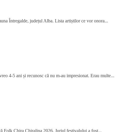
na Întregalde, județul Alba. Lista artiștilor ce vor onora...
 vreo 4-5 ani și recunosc că nu m-au impresionat. Erau multe...
 Folk Chira Chiralina 2026. Juriul festivalului a fost...