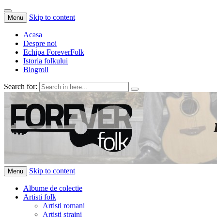
Skip to content
Menu
Acasa
Despre noi
Echipa ForeverFolk
Istoria folkului
Blogroll
Search for:
ForeverFolk
Muzica sufletului tau
Skip to content
Menu
Albume de colectie
Artisti folk
Artisti romani
Artisti straini