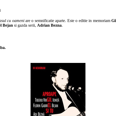
a
rasul cu oameni
are o semnificatie aparte. Este o editie in memoriam
Gi
el Bejan
si gazda serii,
Adrian Bezna
.
ba.