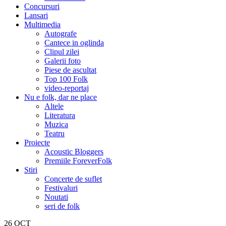
Concursuri
Lansari
Multimedia
Autografe
Cantece in oglinda
Clipul zilei
Galerii foto
Piese de ascultat
Top 100 Folk
video-reportaj
Nu e folk, dar ne place
Altele
Literatura
Muzica
Teatru
Proiecte
Acoustic Bloggers
Premiile ForeverFolk
Stiri
Concerte de suflet
Festivaluri
Noutati
seri de folk
26
OCT