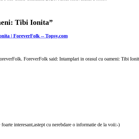
eni: Tibi Ionita
”
onita | ForeverFolk -- Topsy.com
everFolk. ForeverFolk said: Intamplari in orasul cu oameni: Tibi Ioni
foarte interesant,astept cu nerebdare o informatie de la voii:-)