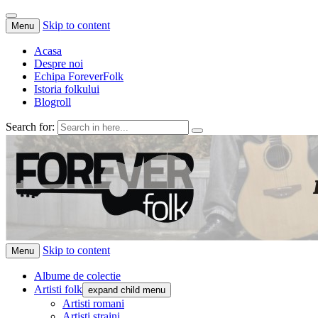
Skip to content
Menu
Acasa
Despre noi
Echipa ForeverFolk
Istoria folkului
Blogroll
Search for:
ForeverFolk
Muzica sufletului tau
Skip to content
Menu
Albume de colectie
Artisti folk
expand child menu
Artisti romani
Artisti straini