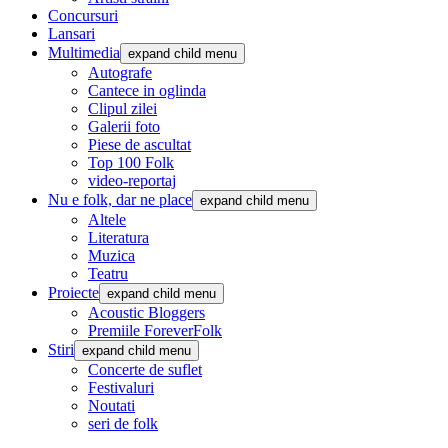
Concursuri
Lansari
Multimedia
expand child menu
Autografe
Cantece in oglinda
Clipul zilei
Galerii foto
Piese de ascultat
Top 100 Folk
video-reportaj
Nu e folk, dar ne place
expand child menu
Altele
Literatura
Muzica
Teatru
Proiecte
expand child menu
Acoustic Bloggers
Premiile ForeverFolk
Stiri
expand child menu
Concerte de suflet
Festivaluri
Noutati
seri de folk