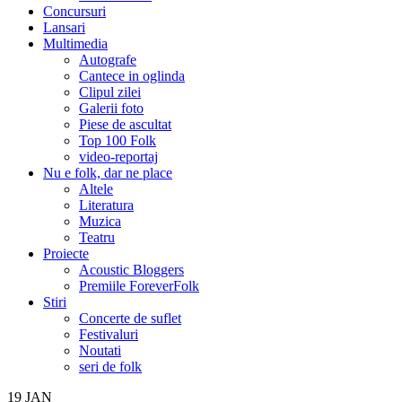
Concursuri
Lansari
Multimedia
Autografe
Cantece in oglinda
Clipul zilei
Galerii foto
Piese de ascultat
Top 100 Folk
video-reportaj
Nu e folk, dar ne place
Altele
Literatura
Muzica
Teatru
Proiecte
Acoustic Bloggers
Premiile ForeverFolk
Stiri
Concerte de suflet
Festivaluri
Noutati
seri de folk
19
JAN