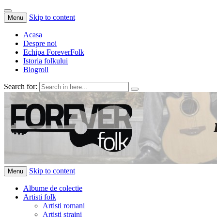
Skip to content
Menu
Acasa
Despre noi
Echipa ForeverFolk
Istoria folkului
Blogroll
Search for:
ForeverFolk
Muzica sufletului tau
Skip to content
Menu
Albume de colectie
Artisti folk
Artisti romani
Artisti straini