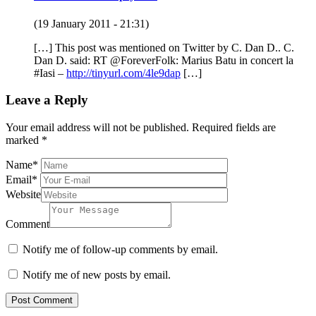
(19 January 2011 - 21:31)
[…] This post was mentioned on Twitter by C. Dan D.. C.
Dan D. said: RT @ForeverFolk: Marius Batu in concert la
#Iasi –
http://tinyurl.com/4le9dap
[…]
Leave a Reply
Your email address will not be published.
Required fields are
marked
*
Name
*
Email
*
Website
Comment
Notify me of follow-up comments by email.
Notify me of new posts by email.