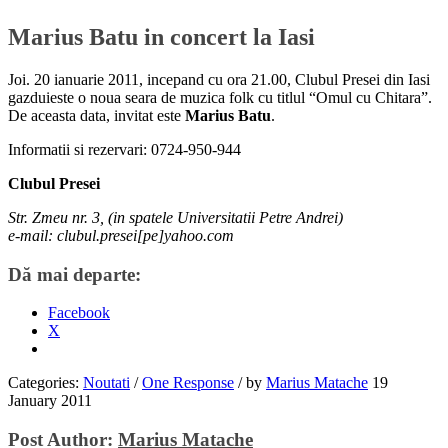
Marius Batu in concert la Iasi
Joi. 20 ianuarie 2011, incepand cu ora 21.00, Clubul Presei din Iasi
gazduieste o noua seara de muzica folk cu titlul “Omul cu Chitara”.
De aceasta data, invitat este
Marius Batu
.
Informatii si rezervari: 0724-950-944
Clubul Presei
Str. Zmeu nr. 3, (in spatele Universitatii Petre Andrei)
e-mail: clubul.presei[pe]yahoo.com
Dă mai departe:
Facebook
X
Categories:
Noutati
/
One Response
/
by
Marius Matache
19
January 2011
Post Author:
Marius Matache