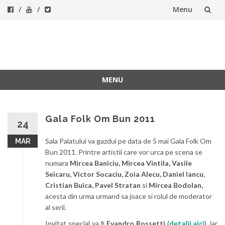
Menu
Skip
to
ForeverFolk
Muzica sufletului tau
content
MENU
Skip
to
content
Gala Folk Om Bun 2011
24
Sala Palatului va gazdui pe data de 5 mai Gala Folk Om
MAR
Bun 2011. Printre artistii care vor urca pe scena se
numara
Mircea Baniciu, Mircea Vintila, Vasile
Seicaru, Victor Socaciu, Zoia Alecu, Daniel Iancu,
Cristian Buica, Pavel Stratan
si
Mircea Bodolan,
acesta din urma urmand sa joace si rolul de moderator
al serii.
Invitat special va fi
Evandro Rossetti
(
detalii aici
), iar