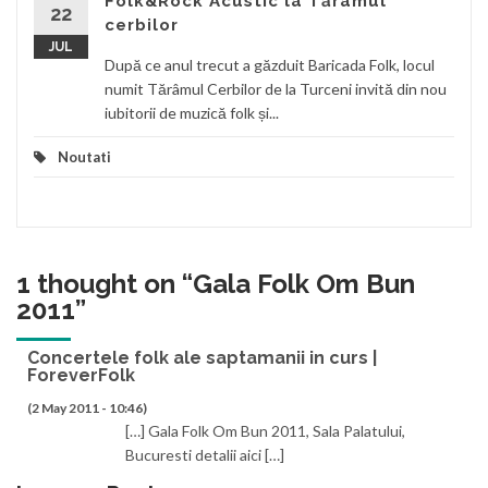
Folk&Rock Acustic la Tărâmul
22
cerbilor
JUL
După ce anul trecut a găzduit Baricada Folk, locul
numit Tărâmul Cerbilor de la Turceni invită din nou
iubitorii de muzică folk și...
Noutati
1 thought on “
Gala Folk Om Bun
2011
”
Concertele folk ale saptamanii in curs |
ForeverFolk
(2 May 2011 - 10:46)
[…] Gala Folk Om Bun 2011, Sala Palatului,
Bucuresti detalii aici […]