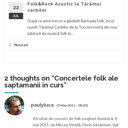
Folk&Rock Acustic la Tărâmul
22
cerbilor
JUL
După ce anul trecut a găzduit Baricada Folk, locul
numit Tărâmul Cerbilor de la Turceni invită din nou
iubitorii de muzică folk și...
Noutati
2 thoughts on “
Concertele folk ale
saptamanii in curs
”
paulyluca
(5 May 2011 - 08:03)
Ati uitat de concert de folk susţinut duminică, 8
mai 2011, de Mircea Vintilă, Florin Săsărman, Vali