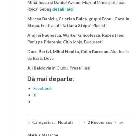
Mihăilescu
şi
Daniel Avram,
Muzeul Municipal „Ioan
Raica” Sebeş
detalii aici
Mircea Baniciu, Cristian Buica
, grupul
Ecoul
,
Catalin
Stepa
, Festivalul “
Tatiana Stepa
” Ploiesti
Andrei Paunescu, Walter Ghicolescu, Rapsotree,
Pariu pe Prietenie, Club Mojo, Bucuresti
Ducu Bertzi, Mihai Nenita, Calin Barcean
, Akademia
de Bere, Deva
Jul Baldovin
in Clubul Presei, Iasi
Dă mai departe:
Facebook
X
Categories:
Noutati
/
2 Responses
/
by
Marius Matache