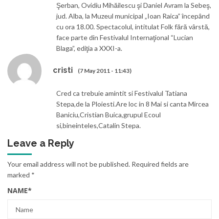
Şerban, Ovidiu Mihăilescu şi Daniel Avram la Sebeş,
jud. Alba, la Muzeul municipal „Ioan Raica” începând
cu ora 18.00. Spectacolul, intitulat Folk fără vârstă,
face parte din Festivalul Internaţional “Lucian
Blaga”, ediţia a XXXI-a.
cristi
(7 May 2011 - 11:43)
Cred ca trebuie amintit si Festivalul Tatiana
Stepa,de la Ploiesti.Are loc in 8 Mai si canta Mircea
Baniciu,Cristian Buica,grupul Ecoul
si,bineinteles,Catalin Stepa.
Leave a Reply
Your email address will not be published.
Required fields are
marked
*
NAME
*