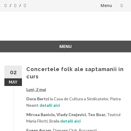
Menu
Skip
to
ForeverFolk
Muzica sufletului tau
content
MENU
Skip
to
content
Concertele folk ale saptamanii in
02
curs
MAY
Luni, 2 mai
Ducu Bertzi
la Casa de Cultura a Sindicatelor, Piatra
Neamt
detalii aici
Mircea Baniciu, Vlady Cnejevici, Teo Boar,
Teatrul
Maria Filotti, Braila
detalii aici
Eugen Avram,
Damage Club, Bucuresti