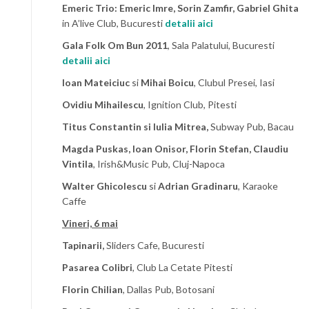
Emeric Trio: Emeric Imre, Sorin Zamfir, Gabriel Ghita
in A’live Club, Bucuresti
detalii aici
Gala Folk Om Bun 2011
, Sala Palatului, Bucuresti
detalii aici
Ioan Mateiciuc
si
Mihai Boicu
, Clubul Presei, Iasi
Ovidiu Mihailescu
, Ignition Club, Pitesti
Titus Constantin si Iulia Mitrea,
Subway Pub, Bacau
Magda Puskas, Ioan Onisor, Florin Stefan, Claudiu
Vintila
, Irish&Music Pub, Cluj-Napoca
Walter Ghicolescu
si
Adrian Gradinaru
, Karaoke
Caffe
Vineri, 6 mai
Tapinarii,
Sliders Cafe, Bucuresti
Pasarea Colibri
, Club La Cetate Pitesti
Florin Chilian
, Dallas Pub, Botosani