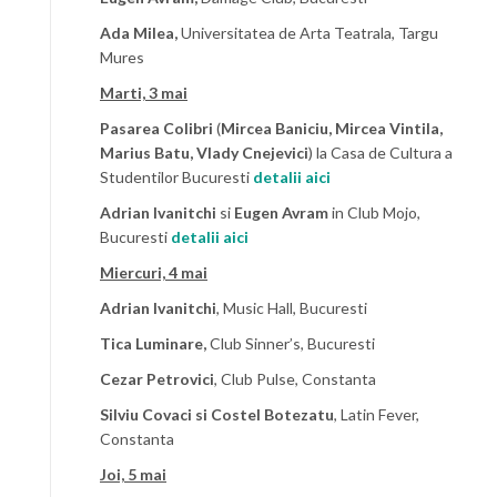
Ada Milea,
Universitatea de Arta Teatrala, Targu
Mures
Marti, 3 mai
Pasarea Colibri
(
Mircea Baniciu, Mircea Vintila,
Marius Batu, Vlady Cnejevici
) la Casa de Cultura a
Studentilor Bucuresti
detalii aici
Adrian Ivanitchi
si
Eugen Avram
in Club Mojo,
Bucuresti
detalii aici
Miercuri, 4 mai
Adrian Ivanitchi
, Music Hall, Bucuresti
Tica Luminare,
Club Sinner’s, Bucuresti
Cezar Petrovici
, Club Pulse, Constanta
Silviu Covaci si Costel Botezatu
, Latin Fever,
Constanta
Joi, 5 mai