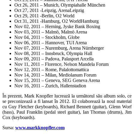
Oct 26, 2011 – Munich, Olympiahalle München
Oct 27, 2011 -Leipzig, ArenaLeipzig
Oct 29, 2011 -Berlin, O2 World
Oct 31, 2011 -Hamburg, O2 WorldHamburg
Nov 02, 2011 – Herning, Jyske Bank Boxing
Nov 03, 2011 – Malmö, Malmö Arena
Nov 04, 2011 – Stockholm, Globe
Nov 06, 2011 – Hannover, TUI Arena
Nov 07, 2011 – Nuremburg, Arena Nürnberger
Nov 08, 2011 – Innsbruck, Olympia Hall
Nov 09, 2011 – Padova, Palasport Arcella
Nov 11, 2011 – Florence, Nelson Mandela Forum
Nov 12, 2011 – Rome, Palalottomattica
Nov 14, 2011 – Milan, Mediolanum Forum
Nov 15, 2011 – Geneva, SEG Geneva Arena
Nov 16, 2011 – Zurich, Hallenstadion
În prezent, Mark Knopfler lucrează la următorul său album solo, ce
se preconizează a fi lansat în 2012. El colaborează la noul material
cu Guy Fletcher (keyboards), Richard Bennett (guitar), Glenn Worf
(bass), Paul Franklin (pedal steel guitar), Ian Thomas (drums), Jim
Cox (keyboards).
Sursa:
www.markknopfler.com