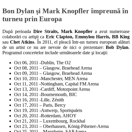
Bon Dylan şi Mark Knopfler împreună în
turneu prin Europa
După perioada
Dire Straits, Mark Knopfler
a avut numeroase
colaborări cu artişti ca
Eric Clapton, Emmylou Harris, BB King
sau
Chet Atkins
. În 2011, el pleacă într-un turneu european alături
de un artist ce nu are nevoie de nici o prezentare:
Bob Dylan
.
Programul concertelor include următoarele date şi locaţii:
Oct 06, 2011 -Dublin, The O2
Oct 08, 2011 – Glasgow, Braehead Arena
Oct 09, 2011 – Glasgow, Braehead Arena
Oct 10, 2011 -Manchester, MEN Arena
Oct 11, 2011 -Nottingham, Capital FM Arena
Oct 13, 2011 -Cardiff, Motorpoint Arena
Oct 14, 2011 -Bournemouth, BIC
Oct 16, 2011 -Lille, Zénith
Oct 17, 2011 – Paris, Bercy
Oct 19, 2011 -Antwerp, Sportspaleis
Oct 20, 2011 -Rotterdam, AHOY
Oct 21, 2011 – Luxembourg, Rockhal
Oct 23, 2011 – Oberhausen, König-Pilsener-Arena
Oct 25, 2011 – Mannheim, SAP Arena