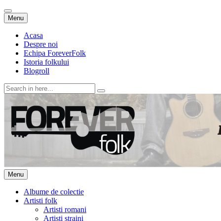
Skip
Menu
to
content
Acasa
Despre noi
Echipa ForeverFolk
Istoria folkului
Blogroll
Search
for:
ForeverFolk
Muzica sufletului tau
Skip
Menu
to
content
Albume de colectie
Artisti folk
Artisti romani
Artisti straini