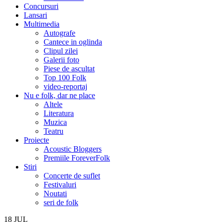
Concursuri
Lansari
Multimedia
Autografe
Cantece in oglinda
Clipul zilei
Galerii foto
Piese de ascultat
Top 100 Folk
video-reportaj
Nu e folk, dar ne place
Altele
Literatura
Muzica
Teatru
Proiecte
Acoustic Bloggers
Premiile ForeverFolk
Stiri
Concerte de suflet
Festivaluri
Noutati
seri de folk
18
JUL