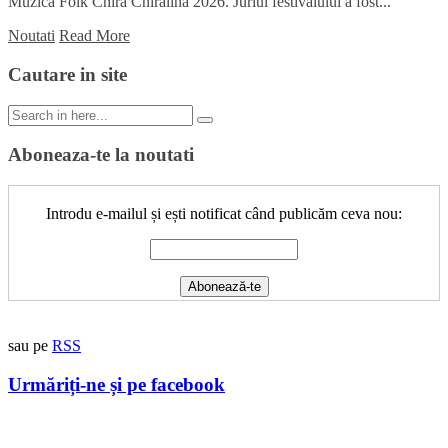
Muzică Folk Chira Chiralina 2026. Juriul festivalului a fost...
Noutati
Read More
Cautare in site
Search
for:
Aboneaza-te la noutati
Introdu e-mailul și ești notificat când publicăm ceva nou:
sau pe
RSS
Urmăriți-ne și pe facebook