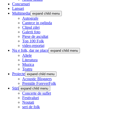
Concursuri
Lansari
Multimedia
expand child menu
Autografe
Cantece in oglinda
Clipul zilei
Galerii foto
Piese de ascultat
Top 100 Folk
video-reportaj
Nu e folk, dar ne place
expand child menu
Altele
Literatura
Muzica
Teatru
Proiecte
expand child menu
Acoustic Bloggers
Premiile ForeverFolk
Stiri
expand child menu
Concerte de suflet
Festivaluri
Noutati
seri de folk