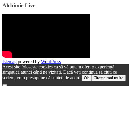
Alchimie Live
Islemag
powered by
WordPress
Acest site folosește cookies ca să vă putem oferi o experiență
simpatică atunci când ne vizitați. Dacă veți continua să citiți ce
scriem, vom presupune că sunteți de acord.
Ok
Citește mai multe