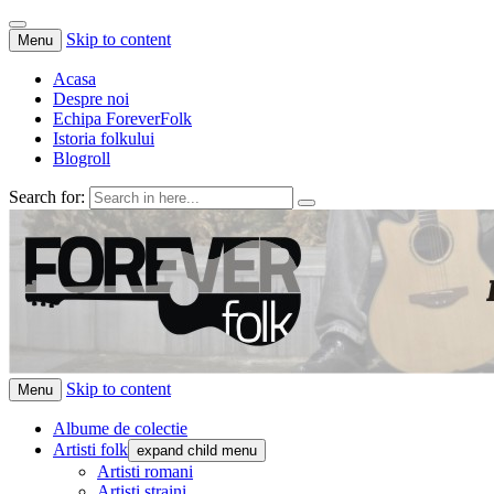
Skip to content
Menu
Acasa
Despre noi
Echipa ForeverFolk
Istoria folkului
Blogroll
Search for:
ForeverFolk
Muzica sufletului tau
Skip to content
Menu
Albume de colectie
Artisti folk
expand child menu
Artisti romani
Artisti straini