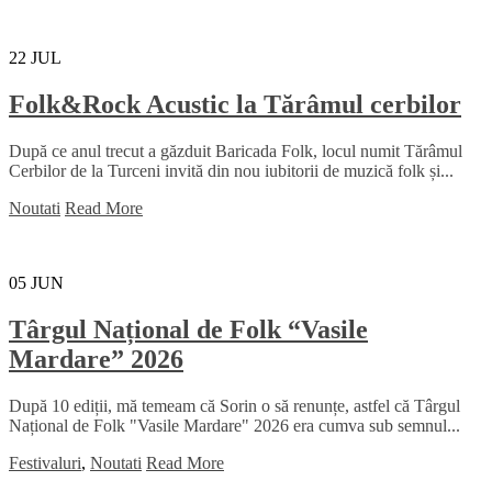
22
JUL
Folk&Rock Acustic la Tărâmul cerbilor
După ce anul trecut a găzduit Baricada Folk, locul numit Tărâmul
Cerbilor de la Turceni invită din nou iubitorii de muzică folk și...
Noutati
Read More
05
JUN
Târgul Național de Folk “Vasile
Mardare” 2026
După 10 ediții, mă temeam că Sorin o să renunțe, astfel că Târgul
Național de Folk "Vasile Mardare" 2026 era cumva sub semnul...
Festivaluri
,
Noutati
Read More