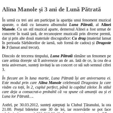
Alina Manole și 3 ani de Lună Pătrată
În urmă cu trei ani am participat la apariția unui fenoment muzical
aparate, o dată cu lansarea albumului
Luna Pătrată
, al
Alinei
Manole
. Cu un stil muzical aparte, demersul Alinei a fost urmat de
concerte în toată țară, de recunoștere muzicală prin diverse premii,
dar și prin alte două materiale discografice:
Cu drag
(material lansat
în perioada Sărbătorilor de iarnă, sub formă de cadou) și
Dragoste
în 3
(lansat anul trecut).
Dincolo de trecerea timpului,
Luna Pătrată
rămâne un fenomen pe
care artista dorește să îl aniverseze an de an. Iată de ce, la cea de-a
treia aniversare, sunteți invitați la un concert ce stă sub semnul cifrei
3.
În fiecare an în luna martie, Luna Pătrată își are aniversarea ei.
Este modul prin care
Alina Manole
celebrează Dragostea la care
visăm cu toții, în 2, cuplul perfect, până la capătul zilelor. În stilul
care deja a consacrat-o probabil că va spune că amanții au și ei
Luna lor Pătrată….
Astfel, pe 30.03.2012, sunteți așteptați la Clubul Țăranului, la ora
21.00. Prețul biletelor este 30 de lei, iar rezervările se pot face