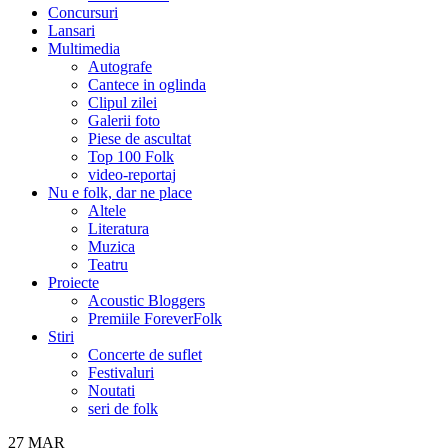
Concursuri
Lansari
Multimedia
Autografe
Cantece in oglinda
Clipul zilei
Galerii foto
Piese de ascultat
Top 100 Folk
video-reportaj
Nu e folk, dar ne place
Altele
Literatura
Muzica
Teatru
Proiecte
Acoustic Bloggers
Premiile ForeverFolk
Stiri
Concerte de suflet
Festivaluri
Noutati
seri de folk
27
MAR