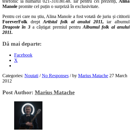
telefonic la numarul 021-310.80.48. Iar pentru cei prezenți,
Alina
Manole
promite cel puțin o surpriză în exclusivitate.
Pentru cei care nu știu, Alina Manole a fost votată de juriu și cititorii
ForeverFolk
drept
Artistul folk al anului 2011,
iar albumul
Dragoste în 3
a câștigat premiul pentru
Albumul folk al anului
2011.
Dă mai departe:
Facebook
X
Categories:
Noutati
/
No Responses
/
by
Marius Matache
27 March
2012
Post Author:
Marius Matache