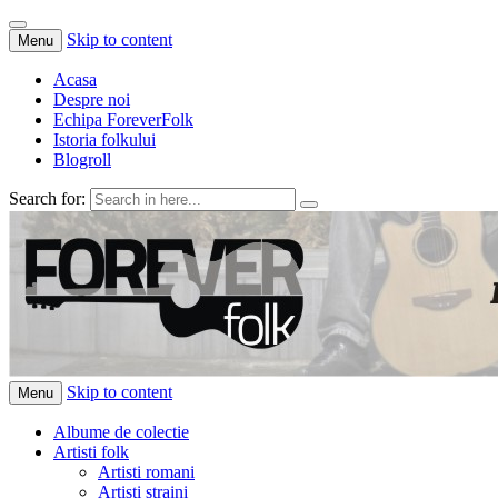
Skip to content
Menu
Acasa
Despre noi
Echipa ForeverFolk
Istoria folkului
Blogroll
Search for:
ForeverFolk
Muzica sufletului tau
Skip to content
Menu
Albume de colectie
Artisti folk
Artisti romani
Artisti straini