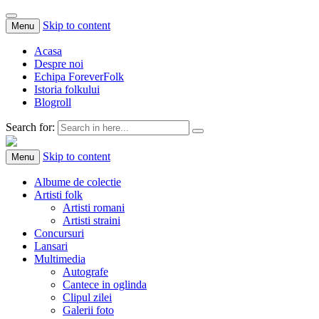
Skip to content
Menu
Acasa
Despre noi
Echipa ForeverFolk
Istoria folkului
Blogroll
Search for:
ForeverFolk
Muzica sufletului tau
Skip to content
Menu
Albume de colectie
Artisti folk
Artisti romani
Artisti straini
Concursuri
Lansari
Multimedia
Autografe
Cantece in oglinda
Clipul zilei
Galerii foto