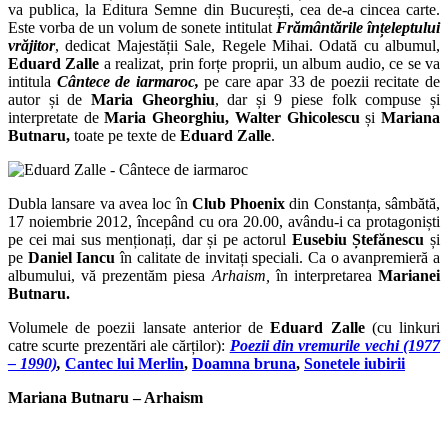
va publica, la Editura Semne din București, cea de-a cincea carte.
Este vorba de un volum de sonete intitulat
Frământările înțeleptului
vrăjitor
, dedicat Majestății Sale, Regele Mihai. Odată cu albumul,
Eduard Zalle
a realizat, prin forțe proprii, un album audio, ce se va
intitula
Cântece de iarmaroc,
pe care apar 33 de poezii recitate de
autor și de
Maria Gheorghiu
, dar și 9 piese folk compuse și
interpretate de
Maria Gheorghiu, Walter Ghicolescu
și
Mariana
Butnaru,
toate pe texte de
Eduard Zalle
.
Dubla lansare va avea loc în
Club Phoenix
din Constanța, sâmbătă,
17 noiembrie 2012, începând cu ora 20.00, avându-i ca protagoniști
pe cei mai sus menționați, dar și pe actorul
Eusebiu Ștefănescu
și
pe
Daniel Iancu
în calitate de invitați speciali. Ca o avanpremieră a
albumului, vă prezentăm piesa
Arhaism,
în interpretarea
Marianei
Butnaru.
Volumele de poezii lansate anterior de
Eduard Zalle
(cu linkuri
catre scurte prezentări ale cărților):
Poezii din vremurile vechi (1977
– 1990)
,
Cantec lui Merlin
,
Doamna bruna
,
Sonetele iubirii
Mariana Butnaru – Arhaism