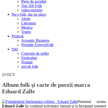
Piese de ascultat
Top 100 Folk
video-reportaj
Nu e folk, dar ne place
Altele
Literatura
Muzica
Teatru
Proiecte
Acoustic Bloggers
Premiile ForeverFolk
Stiri
Concerte de suflet
Festivaluri
Noutati
seri de folk
23
OCT
Album folk și carte de poezii marca
Eduard Zalle
Prietenul nostru
Eduard Zalle
își continuă activitatea intensă și la începutul toamnei