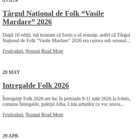
05
JUN
Târgul Național de Folk “Vasile
Mardare” 2026
După 10 ediții, mă temeam că Sorin o să renunțe, astfel că Târgul
Național de Folk "Vasile Mardare" 2026 era cumva sub semnul...
Festivaluri
,
Noutati
Read More
28
MAY
Intregalde Folk 2026
Întregalde Folk 2026 are loc în perioada 9-11 iulie 2026 la Ivănis,
comuna Întregalde, județul Alba. Lista artiștilor ce vor onora...
Festivaluri
,
Noutati
Read More
29
APR