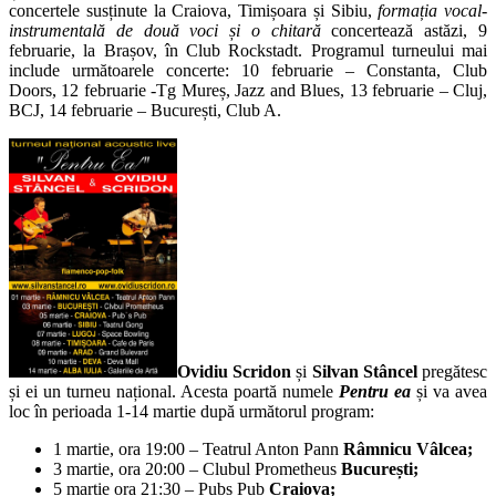
concertele susținute la Craiova, Timișoara și Sibiu,
formația vocal-
instrumentală de două voci și o chitară
concertează astăzi, 9
februarie, la Brașov, în Club Rockstadt. Programul turneului mai
include următoarele concerte: 10 februarie – Constanta, Club
Doors, 12 februarie -Tg Mureș, Jazz and Blues, 13 februarie – Cluj,
BCJ, 14 februarie – București, Club A.
Ovidiu Scridon
și
Silvan Stâncel
pregătesc
și ei un turneu național. Acesta poartă numele
Pentru ea
și va avea
loc în perioada 1-14 martie după următorul program:
1 martie, ora 19:00 – Teatrul Anton Pann
Râmnicu Vâlcea;
3 martie, ora 20:00 – Clubul Prometheus
București;
5 martie ora 21:30 – Pubs Pub
Craiova;