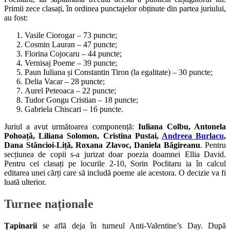
Primii zece clasați, în ordinea punctajelor obținute din partea juriului,
au fost:
Vasile Ciorogar – 73 puncte;
Cosmin Lauran – 47 puncte;
Florina Cojocaru – 44 puncte;
Vernisaj Poeme – 39 puncte;
Paun Iuliana și Constantin Tiron (la egalitate) – 30 puncte;
Delia Vacar – 28 puncte;
Aurel Peteoaca – 22 puncte;
Tudor Gongu Cristian – 18 puncte;
Gabriela Chiscari – 16 puncte.
Juriul a avut următoarea componență:
Iuliana Colbu, Antonela
Pohoață, Liliana Solomon, Cristina Pustai,
Andreea Burlacu
,
Dana Stăncioi-Liță, Roxana Zlavoc, Daniela Băgireanu
. Pentru
secțiunea de copii s-a jurizat doar poezia doamnei Ellia David.
Pentru cei clasați pe locurile 2-10, Sorin Poclitaru ia în calcul
editarea unei cărți care să includă poeme ale acestora. O decizie va fi
luată ulterior.
Turnee naționale
Țapinarii
se află deja în turneul Anti-Valentine’s Day. După