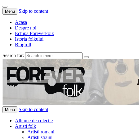
Skip to content
Menu
Acasa
Despre noi
Echipa ForeverFolk
Istoria folkului
Blogroll
Search for:
ForeverFolk
Muzica sufletului tau
Skip to content
Menu
Albume de colectie
Artisti folk
Artisti romani
Artisti straini