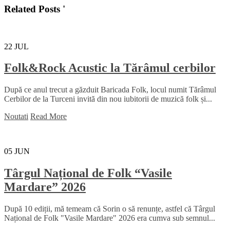
Related Posts '
22
JUL
Folk&Rock Acustic la Tărâmul cerbilor
După ce anul trecut a găzduit Baricada Folk, locul numit Tărâmul
Cerbilor de la Turceni invită din nou iubitorii de muzică folk și...
Noutati
Read More
05
JUN
Târgul Național de Folk “Vasile
Mardare” 2026
După 10 ediții, mă temeam că Sorin o să renunțe, astfel că Târgul
Național de Folk "Vasile Mardare" 2026 era cumva sub semnul...