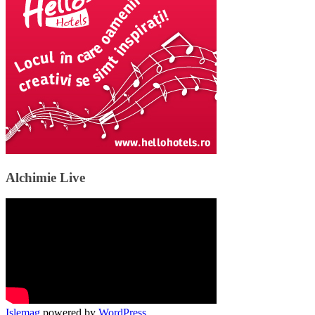
Alchimie Live
Islemag
powered by
WordPress