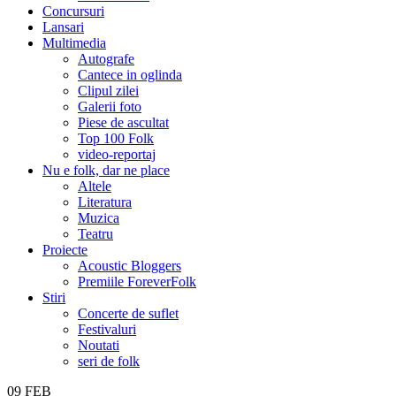
Concursuri
Lansari
Multimedia
Autografe
Cantece in oglinda
Clipul zilei
Galerii foto
Piese de ascultat
Top 100 Folk
video-reportaj
Nu e folk, dar ne place
Altele
Literatura
Muzica
Teatru
Proiecte
Acoustic Bloggers
Premiile ForeverFolk
Stiri
Concerte de suflet
Festivaluri
Noutati
seri de folk
09
FEB