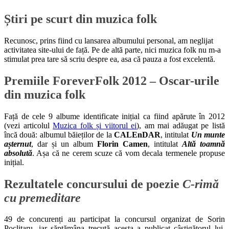
Știri pe scurt din muzica folk
Recunosc, prins fiind cu lansarea albumului personal, am neglijat
activitatea site-ului de față. Pe de altă parte, nici muzica folk nu m-a
stimulat prea tare să scriu despre ea, asa că pauza a fost excelentă.
Premiile ForeverFolk 2012 – Oscar-urile
din muzica folk
Față de cele 9 albume identificate inițial ca fiind apărute în 2012
(vezi articolul
Muzica folk și viitorul ei
), am mai adăugat pe listă
încă două: albumul băieților de la
CALEnDAR
, intitulat
Un munte
așternut
, dar și un album
Florin Camen
, intitulat
Altă toamnă
absolută
. Așa că ne cerem scuze că vom decala termenele propuse
inițial.
Rezultatele concursului de poezie
C-rimă
cu premeditare
49 de concurenți au participat la concursul organizat de Sorin
Poclitaru, iar săptămâna trecută acesta a publicat câștigătorul lui.