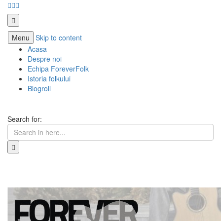
Menu
Skip to content
Acasa
Despre noi
Echipa ForeverFolk
Istoria folkului
Blogroll
Search for:
ForeverFolk
Muzica sufletului tau