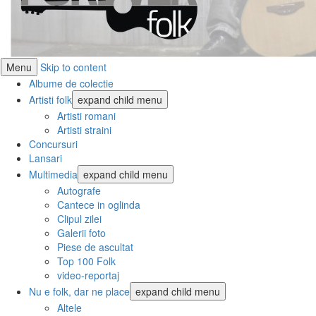
Menu
Skip to content
Albume de colectie
Artisti folk
expand child menu
Artisti romani
Artisti straini
Concursuri
Lansari
Multimedia
expand child menu
Autografe
Cantece in oglinda
Clipul zilei
Galerii foto
Piese de ascultat
Top 100 Folk
video-reportaj
Nu e folk, dar ne place
expand child menu
Altele