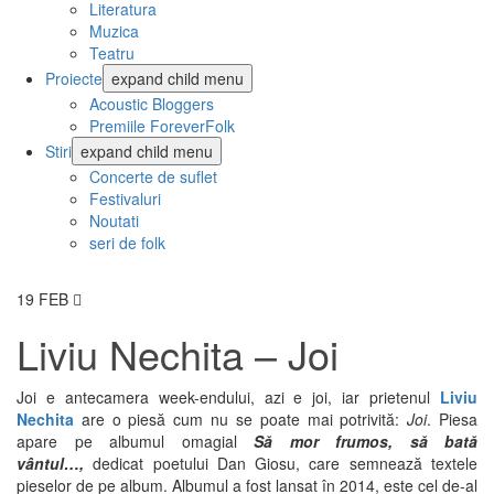
Literatura
Muzica
Teatru
Proiecte
expand child menu
Acoustic Bloggers
Premiile ForeverFolk
Stiri
expand child menu
Concerte de suflet
Festivaluri
Noutati
seri de folk
19
FEB
Liviu Nechita – Joi
Joi e antecamera week-endului, azi e joi, iar prietenul
Liviu
Nechita
are o piesă cum nu se poate mai potrivită:
Joi
. Piesa
apare pe albumul omagial
Să mor frumos, să bată
vântul…,
dedicat poetului Dan Giosu, care semnează textele
pieselor de pe album. Albumul a fost lansat în 2014, este cel de-al