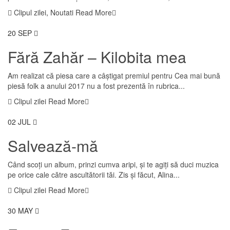
Clipul zilei
,
Noutati
Read More
20
SEP
Fără Zahăr – Kilobita mea
Am realizat că piesa care a câștigat premiul pentru Cea mai bună
piesă folk a anului 2017 nu a fost prezentă în rubrica...
Clipul zilei
Read More
02
JUL
Salvează-mă
Când scoți un album, prinzi cumva aripi, și te agiți să duci muzica
pe orice cale către ascultătorii tăi. Zis și făcut, Alina...
Clipul zilei
Read More
30
MAY