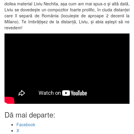
doilea material Liviu Nechita, așa cum am mai spus-o și altă dată,
Liviu se dovedește un compozitor foarte prolific, în ciuda distanței
care îl separă de România (locuiește de aproape 2 decenii la
Milano). Te îmbrățișez de la distanță, Liviu, și abia aștept să ne
revedem!
Dă mai departe:
Facebook
X