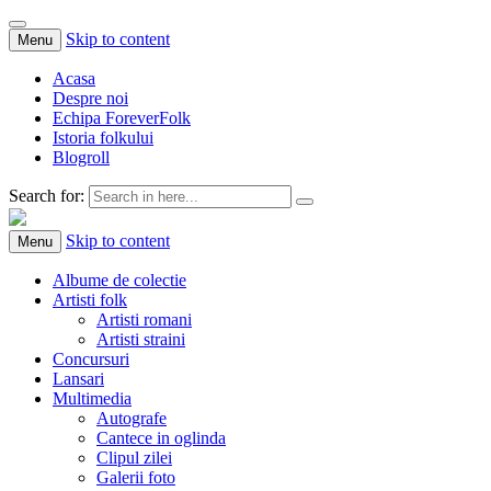
Skip to content
Menu
Acasa
Despre noi
Echipa ForeverFolk
Istoria folkului
Blogroll
Search for:
ForeverFolk
Muzica sufletului tau
Skip to content
Menu
Albume de colectie
Artisti folk
Artisti romani
Artisti straini
Concursuri
Lansari
Multimedia
Autografe
Cantece in oglinda
Clipul zilei
Galerii foto