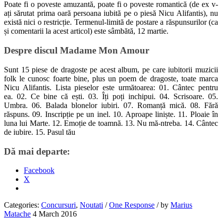
Poate fi o poveste amuzantă, poate fi o poveste romantică (de ex v-
ați sărutat prima oară persoana iubită pe o piesă Nicu Alifantis), nu
există nici o restricție. Termenul-limită de postare a răspunsurilor (ca
și comentarii la acest articol) este sâmbătă, 12 martie.
Despre discul Madame Mon Amour
Sunt 15 piese de dragoste pe acest album, pe care iubitorii muzicii
folk le cunosc foarte bine, plus un poem de dragoste, toate marca
Nicu Alifantis. Lista pieselor este următoarea: 01. Cântec pentru
ea. 02. Ce bine că ești. 03. Îți poți inchipui. 04. Scrisoare. 05.
Umbra. 06. Balada blonelor iubiri. 07. Romanță mică. 08. Fără
răspuns. 09. Inscripție pe un inel. 10. Aproape liniște. 11. Ploaie în
luna lui Marte. 12. Emoție de toamnă. 13. Nu mă-ntreba. 14. Cântec
de iubire. 15. Pasul tău
Dă mai departe:
Facebook
X
Categories:
Concursuri
,
Noutati
/
One Response
/
by
Marius
Matache
4 March 2016