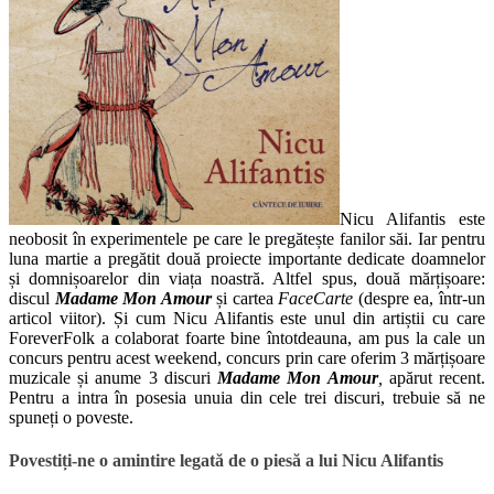
Nicu Alifantis este
neobosit în experimentele pe care le pregătește fanilor săi. Iar pentru
luna martie a pregătit două proiecte importante dedicate doamnelor
și domnișoarelor din viața noastră. Altfel spus, două mărțișoare:
discul
Madame Mon Amour
și cartea
FaceCarte
(despre ea, într-un
articol viitor). Și cum Nicu Alifantis este unul din artiștii cu care
ForeverFolk a colaborat foarte bine întotdeauna, am pus la cale un
concurs pentru acest weekend, concurs prin care oferim 3 mărțișoare
muzicale și anume 3 discuri
Madame Mon Amour
,
apărut recent.
Pentru a intra în posesia unuia din cele trei discuri, trebuie să ne
spuneți o poveste.
Povestiți-ne o amintire legată de o piesă a lui Nicu Alifantis