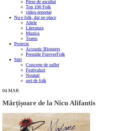
Piese de ascultat
Top 100 Folk
video-reportaj
Nu e folk, dar ne place
Altele
Literatura
Muzica
Teatru
Proiecte
Acoustic Bloggers
Premiile ForeverFolk
Stiri
Concerte de suflet
Festivaluri
Noutati
seri de folk
04
MAR
Mărțișoare de la Nicu Alifantis