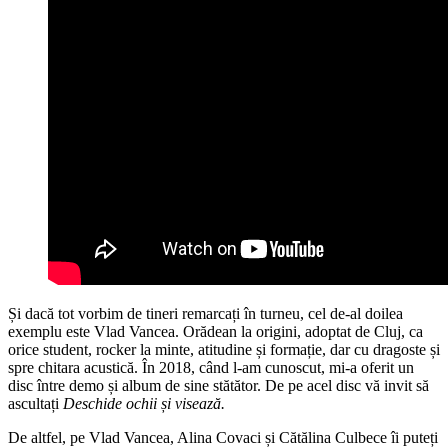
Și dacă tot vorbim de tineri remarcați în turneu, cel de-al doilea
exemplu este Vlad Vancea. Orădean la origini, adoptat de Cluj, ca
orice student, rocker la minte, atitudine și formație, dar cu dragoste și
spre chitara acustică. În 2018, când l-am cunoscut, mi-a oferit un
disc între demo și album de sine stătător. De pe acel disc vă invit să
ascultați
Deschide ochii și visează.
De altfel, pe Vlad Vancea, Alina Covaci și Cătălina Culbece îi puteți