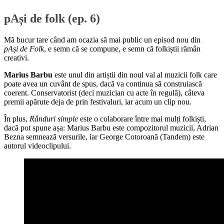
pAși de folk (ep. 6)
Mă bucur tare când am ocazia să mai public un episod nou din
pAși de Folk
, e semn că se compune, e semn că folkiștii rămân
creativi.
Marius Barbu
este unul din artiștii din noul val al muzicii folk care
poate avea un cuvânt de spus, dacă va continua să construiască
coerent. Conservatorist (deci muzician cu acte în regulă), câteva
premii apărute deja de prin festivaluri, iar acum un clip nou.
În plus,
Rânduri simple
este o colaborare între mai mulți folkiști,
dacă pot spune așa: Marius Barbu este compozitorul muzicii, Adrian
Bezna semnează versurile, iar George Cotoroană (Tandem) este
autorul videoclipului.