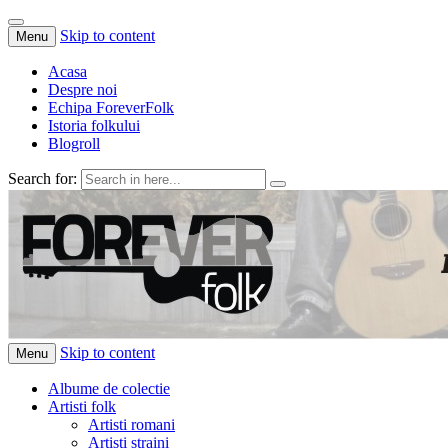
Skip to content
Menu
Acasa
Despre noi
Echipa ForeverFolk
Istoria folkului
Blogroll
Search for:
ForeverFolk
Muzica sufletului tau
Skip to content
Menu
Albume de colectie
Artisti folk
Artisti romani
Artisti straini