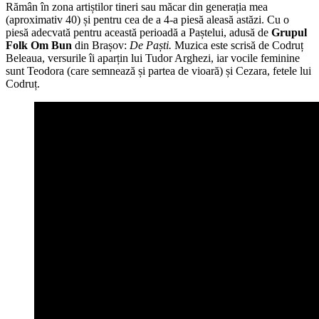
Rămân în zona artiștilor tineri sau măcar din generația mea
(aproximativ 40) și pentru cea de a 4-a piesă aleasă astăzi. Cu o
piesă adecvată pentru această perioadă a Paștelui, adusă de
Grupul
Folk Om Bun
din Brașov:
De Paști.
Muzica este scrisă de Codruț
Beleaua, versurile îi aparțin lui Tudor Arghezi, iar vocile feminine
sunt Teodora (care semnează și partea de vioară) și Cezara, fetele lui
Codruț.