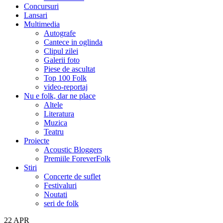
Concursuri
Lansari
Multimedia
Autografe
Cantece in oglinda
Clipul zilei
Galerii foto
Piese de ascultat
Top 100 Folk
video-reportaj
Nu e folk, dar ne place
Altele
Literatura
Muzica
Teatru
Proiecte
Acoustic Bloggers
Premiile ForeverFolk
Stiri
Concerte de suflet
Festivaluri
Noutati
seri de folk
22
APR