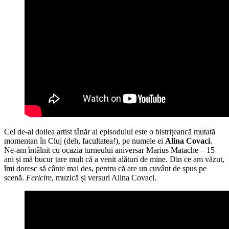
Cel de-al doilea artist tânăr al episodului este o bistrițeancă mutată
momentan în Cluj (deh, facultatea!), pe numele ei
Alina Covaci
.
Ne-am întâlnit cu ocazia turneului aniversar Marius Matache – 15
ani și mă bucur tare mult că a venit alături de mine. Din ce am văzut,
îmi doresc să cânte mai des, pentru că are un cuvânt de spus pe
scenă.
Fericire
, muzică și versuri Alina Covaci.