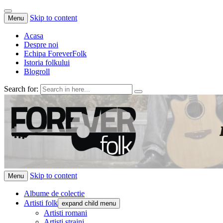
Skip to content
Menu
Acasa
Despre noi
Echipa ForeverFolk
Istoria folkului
Blogroll
Search for:
ForeverFolk
Muzica sufletului tau
Skip to content
Menu
Albume de colectie
Artisti folk
expand child menu
Artisti romani
Artisti straini