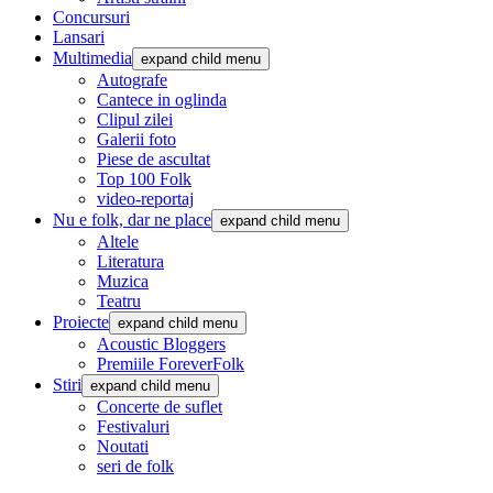
Concursuri
Lansari
Multimedia
expand child menu
Autografe
Cantece in oglinda
Clipul zilei
Galerii foto
Piese de ascultat
Top 100 Folk
video-reportaj
Nu e folk, dar ne place
expand child menu
Altele
Literatura
Muzica
Teatru
Proiecte
expand child menu
Acoustic Bloggers
Premiile ForeverFolk
Stiri
expand child menu
Concerte de suflet
Festivaluri
Noutati
seri de folk