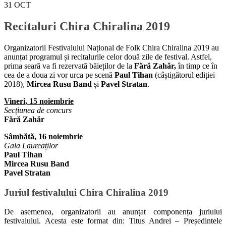
31
OCT
Recitaluri Chira Chiralina 2019
Organizatorii Festivalului Național de Folk Chira Chiralina 2019 au
anunțat programul și recitalurile celor două zile de festival. Astfel,
prima seară va fi rezervată băieților de la
Fără Zahăr,
în timp ce în
cea de a doua zi vor urca pe scenă
Paul Tihan
(câștigătorul ediției
2018),
Mircea Rusu Band
și
Pavel Stratan
.
Vineri, 15 noiembrie
Secțiunea de concurs
Fără Zahăr
Sâmbătă, 16 noiembrie
Gala Laureaților
Paul Tihan
Mircea Rusu Band
Pavel Stratan
Juriul festivalului Chira Chiralina 2019
De asemenea, organizatorii au anunțat componența juriului
festivalului. Acesta este format din: Titus Andrei – Președintele