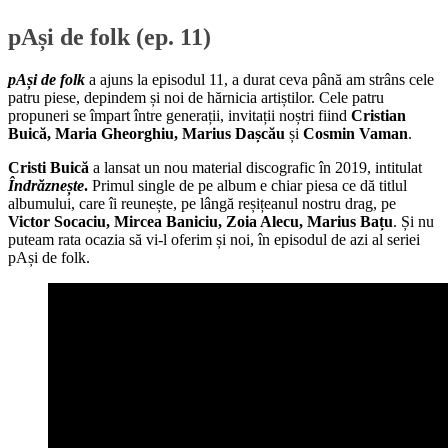
pAși de folk (ep. 11)
pAși de folk
a ajuns la episodul 11, a durat ceva până am strâns cele
patru piese, depindem și noi de hărnicia artiștilor. Cele patru
propuneri se împart între generații, invitații noștri fiind
Cristian
Buică, Maria Gheorghiu, Marius Dașcău
și
Cosmin Vaman
.
Cristi Buică
a lansat un nou material discografic în 2019, intitulat
Îndrăznește
.
Primul single de pe album e chiar piesa ce dă titlul
albumului, care îi reunește, pe lângă reșițeanul nostru drag, pe
Victor Socaciu, Mircea Baniciu, Zoia Alecu, Marius Bațu
. Și nu
puteam rata ocazia să vi-l oferim și noi, în episodul de azi al seriei
pAși de folk.