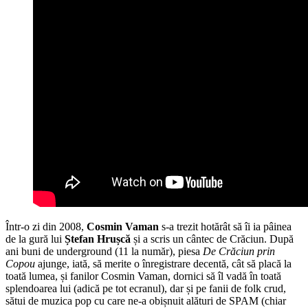
Într-o zi din 2008,
Cosmin Vaman
s-a trezit hotărât să îi ia pâinea
de la gură lui
Ștefan Hrușcă
și a scris un cântec de Crăciun. După
ani buni de underground (11 la număr), piesa
De Crăciun prin
Copou
ajunge, iată, să merite o înregistrare decentă, cât să placă la
toată lumea, și fanilor Cosmin Vaman, dornici să îl vadă în toată
splendoarea lui (adică pe tot ecranul), dar și pe fanii de folk crud,
sătui de muzica pop cu care ne-a obișnuit alături de SPAM (chiar