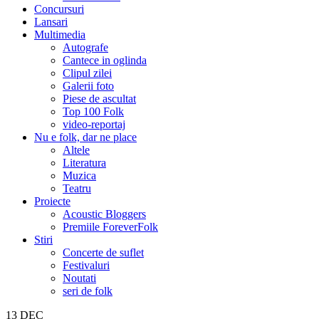
Concursuri
Lansari
Multimedia
Autografe
Cantece in oglinda
Clipul zilei
Galerii foto
Piese de ascultat
Top 100 Folk
video-reportaj
Nu e folk, dar ne place
Altele
Literatura
Muzica
Teatru
Proiecte
Acoustic Bloggers
Premiile ForeverFolk
Stiri
Concerte de suflet
Festivaluri
Noutati
seri de folk
13
DEC