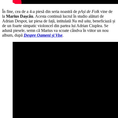
În fine, cea de a 4-a piesă din seria noastră de
pAși de Folk
vine de
la
Marius Dașcău
. Acesta continuă lucrul în studio alături de
Adrian Despot, iar piesa de față, intitulată
Nu mă uita
, beneficiază și
de un foarte simpatic violoncel din partea lui Adrian Ciuplea. Se
adună piesele, semn că Marius va scoate cândva în viitor un nou
album, după
Despre Oameni și Vise
.