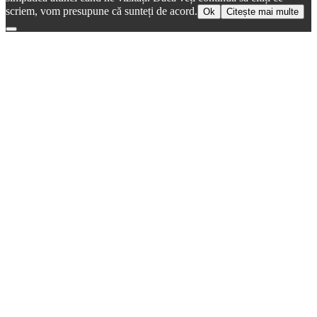
scriem, vom presupune că sunteți de acord.
Ok
Citește mai multe