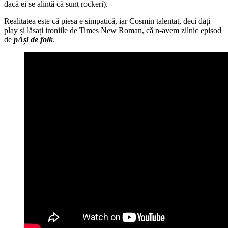
dacă ei se alintă că sunt rockeri).
Realitatea este că piesa e simpatică, iar Cosmin talentat, deci dați
play și lăsați ironiile de Times New Roman, că n-avem zilnic episod
de
pAși de folk
.