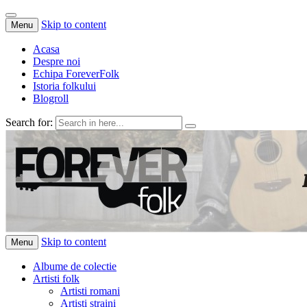
Skip to content
Menu
Acasa
Despre noi
Echipa ForeverFolk
Istoria folkului
Blogroll
Search for:
ForeverFolk
Muzica sufletului tau
Skip to content
Menu
Albume de colectie
Artisti folk
Artisti romani
Artisti straini