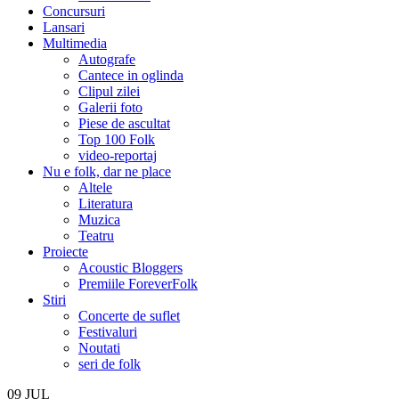
Concursuri
Lansari
Multimedia
Autografe
Cantece in oglinda
Clipul zilei
Galerii foto
Piese de ascultat
Top 100 Folk
video-reportaj
Nu e folk, dar ne place
Altele
Literatura
Muzica
Teatru
Proiecte
Acoustic Bloggers
Premiile ForeverFolk
Stiri
Concerte de suflet
Festivaluri
Noutati
seri de folk
09
JUL