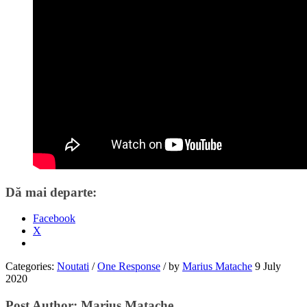
Dă mai departe:
Facebook
X
Categories:
Noutati
/
One Response
/
by
Marius Matache
9 July
2020
Post Author:
Marius Matache