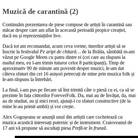
Muzică de carantină (2)
Continuăm prezentarea de piese compuse de artiști în carantină sau
măcar despre care am aflat în acecastă perioadă propice creației,
dacă nu și reprezentațiilor live.
Dacă tot am recomandat, acum ceva vreme, tinerilor artiști să se
înscrie la festivalul
Pe aripi de chitară…
de la Brăila, sâmbătă m-am
văzut pe Google Meets cu patru dintre ei (cei care au răspuns la
mailul meu, eu l-am trimis tuturor celor 8 participanți). Timp de
aproximativ 90 de minute am povestit despre muzici, le-am dat
câteva sfaturi din cei 16 anișori petrecuți de mine prin muzica folk și
le-am răspuns la întrebări.
La final, i-am pus pe fiecare să îmi trimită câte o piesă cu ei, ca să se
prezinte în fața cititorilor ForeverFolk. Da, mai au de învățat, da, mai
au de studiat, au și mici erori, ajutați-i cu sfaturi constructive (de la
mine le-au primit ambii) și vor crește.
Alex Gogoșeanu se anunță unul din artiștii care cochetează cu
muzica acustică interesați puternic și de instrument. Craioveanul de
17 ani vă propune să ascultați piesa
Prefă-te în frunză
.