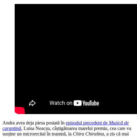
Andra avea deja piesa postată în
episodul precedent de
Muzică de
carantină
, Luisa Neacșu, câștigătoarea marelui premiu, cea care va
susține un microrecital în toamnă, la
Chira Chiralina
, a zis că mai