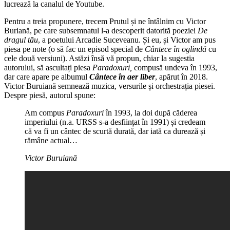
lucrează la canalul de Youtube.
Pentru a treia propunere, trecem Prutul și ne întâlnim cu Victor
Buriană, pe care subsemnatul l-a descoperit datorită poeziei
De
dragul tău
, a poetului Arcadie Suceveanu. Și eu, și Victor am pus
piesa pe note (o să fac un episod special de
Cântece în oglindă
cu
cele două versiuni). Astăzi însă vă propun, chiar la sugestia
autorului, să ascultați piesa
Paradoxuri,
compusă undeva în 1993,
dar care apare pe albumul
Cântece în aer liber
, apărut în 2018.
Victor Buruiană semnează muzica, versurile și orchestrația piesei.
Despre piesă, autorul spune:
Am compus
Paradoxuri
în 1993, la doi după căderea
imperiului (n.a. URSS s-a desființat în 1991) și credeam
că va fi un cântec de scurtă durată, dar iată ca durează și
rămâne actual…
Victor Buruiană