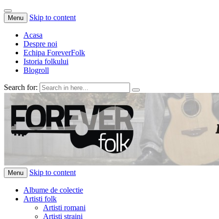
Skip to content
Menu
Acasa
Despre noi
Echipa ForeverFolk
Istoria folkului
Blogroll
Search for:
ForeverFolk
Muzica sufletului tau
Skip to content
Menu
Albume de colectie
Artisti folk
Artisti romani
Artisti straini