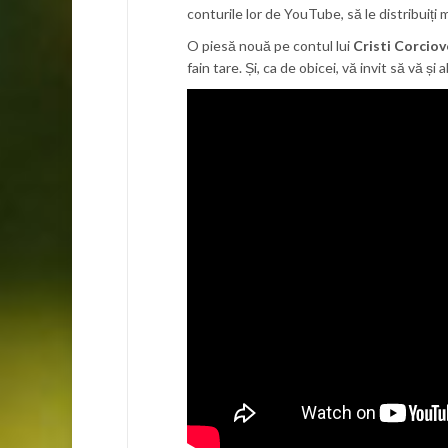
conturile lor de YouTube, să le distribuiți 
O piesă nouă pe contul lui
Cristi Corciov
fain tare. Și, ca de obicei, vă invit să vă și 