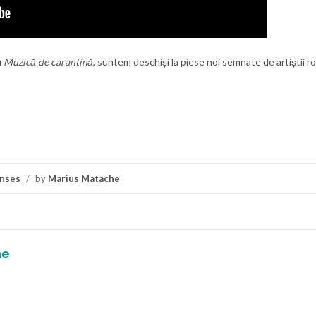
u
Muzică de carantină
, suntem deschiși la piese noi semnate de artiștii r
nses
/
by
Marius Matache
he