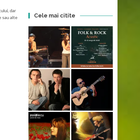
ului, dar
Cele mai citite
 sau alte