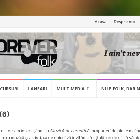
Skip
Acasa
Despre noi
to
content
CURSURI
LANSARI
MULTIMEDIA
NU E FOLK, DAR 
(6)
te – ne-am întors și noi cu
Muzică de carantină,
propuneri de piese mai n
u muzică și artiști, ca de obicei vă invităm să fiți alături de ei, să vă abo