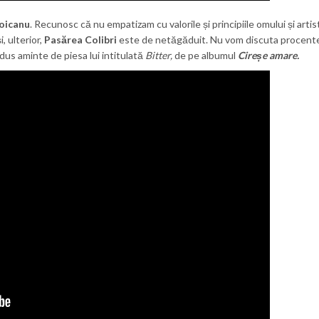
oicanu
. Recunosc că nu empatizam cu valorile și principiile omului și artist
i, ulterior,
Pasărea Colibri
este de netăgăduit. Nu vom discuta procente
adus aminte de piesa lui intitulată
Bitter,
de pe albumul
Cireșe amare.