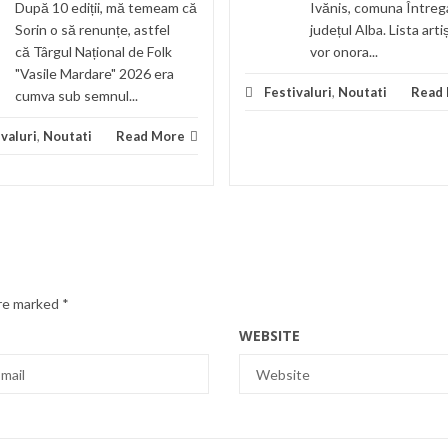
După 10 ediții, mă temeam că
Ivănis, comuna Întreg
Sorin o să renunțe, astfel
județul Alba. Lista arti
că Târgul Național de Folk
vor onora...
"Vasile Mardare" 2026 era
Festivaluri
,
Noutati
Read
cumva sub semnul...
valuri
,
Noutati
Read More
are marked
*
WEBSITE