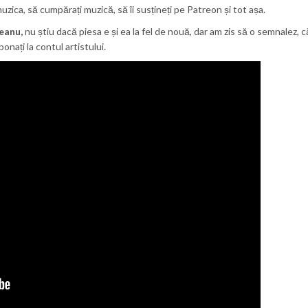
muzica, să cumpărați muzică, să îi susțineți pe Patreon și tot așa.
eanu,
nu știu dacă piesa e și ea la fel de nouă, dar am zis să o semnalez, 
abonați la contul artistului.