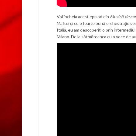
Voi încheia acest episod din
Muzică de ca
Maftei și cu o foarte bună orchestrație se
Italia, eu am descoperit-o prin intermediul
Milano. De la sătmăreanca cu o voce de aur