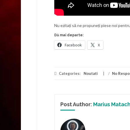
Nu ezitați să ne propuneți piese noi pentr
Dă mai departe:
Facebook
X
Categories:
Noutati
/
No Respo
Post Author:
Marius Matac