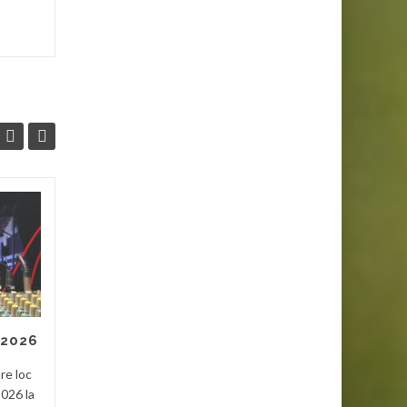
Dacii liberi
29
28
Pe cei de la Dacii liberi cred
APR
APR
că i-am văzut prima dată la
Tecuci acum vreo 4-5 ani și
recunosc că nu m-au
impresionat. Erau multe...
 2026
Noutati
Read More
re loc
Noutat
2026 la