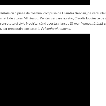
rantină
cu o piesă de toamnă, compusă de
Claudia Șerdan
, pe versurile
mnată de Eugen Mihăescu. Pentru cei care nu știu, Claudia locuiește de a
 regretatului Liviu Nechita, când acesta a lansat
Să mor frumos, să bată v
, dar prea puțin exploatată,
Prizonierul toamnei
.