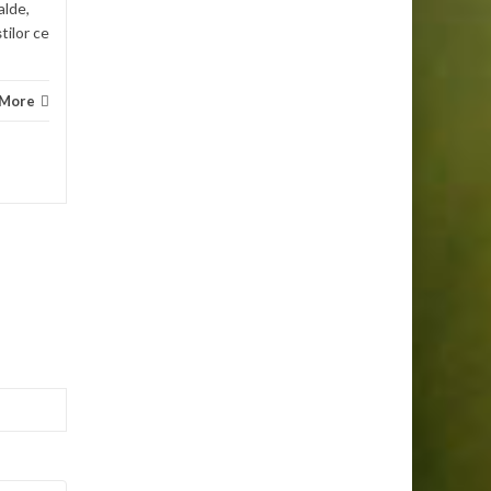
alde,
știlor ce
 More