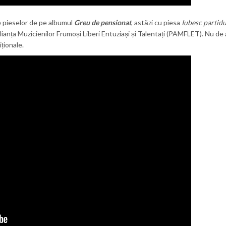
e pieselor de pe albumul
Greu de pensionat
, astăzi cu piesa
Iubesc partidu
ianța Muzicienilor Frumoși Liberi Entuziași și Talentați (PAMFLET). Nu de a
iționale.