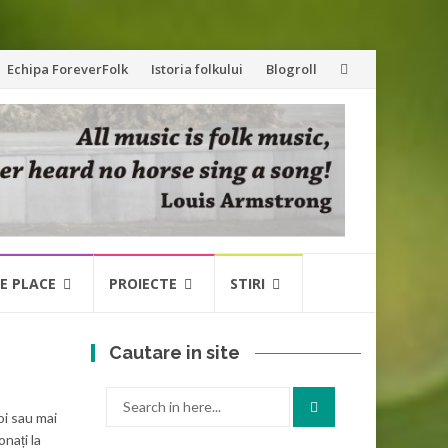
Echipa ForeverFolk
Istoria folkului
Blogroll
NE PLACE
PROIECTE
STIRI
Cautare in site
Search
oi sau mai
for:
nați la