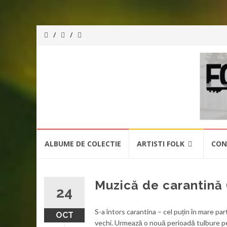
ForeverFolk
Muzica
sufletului tau
Skip
ALBUME DE COLECTIE
ARTISTI FOLK
CON
to
content
Muzică de carantină 
24
S-a întors carantina – cel puțin în mare par
OCT
vechi. Urmează o nouă perioadă tulbure pentr