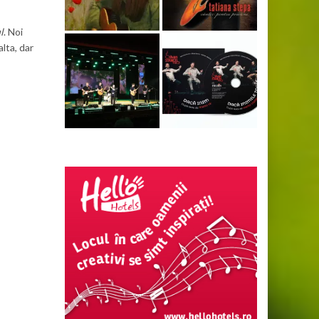
l
. Noi
lta, dar