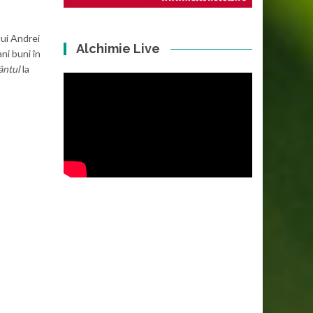
 lui Andrei
Alchimie Live
ni buni în
ântul
la