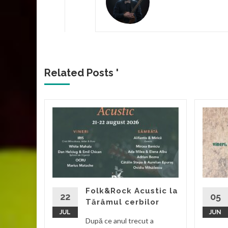
Related Posts '
a
ilie
valul
olk Chira
l
Folk&Rock Acustic la
22
05
Tărâmul cerbilor
JUL
JUN
d More
După ce anul trecut a