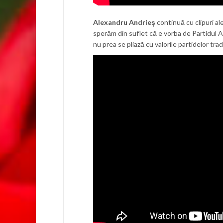
Alexandru Andrieș
continuă cu clipuri al
sperăm din suflet că e vorba de Partidul Al
nu prea se pliază cu valorile partidelor trad