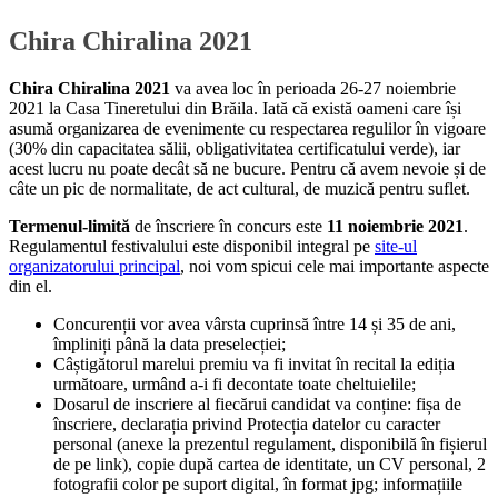
Chira Chiralina 2021
Chira Chiralina 2021
va avea loc în perioada 26-27 noiembrie
2021 la Casa Tineretului din Brăila. Iată că există oameni care își
asumă organizarea de evenimente cu respectarea regulilor în vigoare
(30% din capacitatea sălii, obligativitatea certificatului verde), iar
acest lucru nu poate decât să ne bucure. Pentru că avem nevoie și de
câte un pic de normalitate, de act cultural, de muzică pentru suflet.
Termenul-limită
de înscriere în concurs este
11 noiembrie 2021
.
Regulamentul festivalului este disponibil integral pe
site-ul
organizatorului principal
, noi vom spicui cele mai importante aspecte
din el.
Concurenții vor avea vârsta cuprinsă între 14 și 35 de ani,
împliniți până la data preselecției;
Câștigătorul marelui premiu va fi invitat în recital la ediția
următoare, urmând a-i fi decontate toate cheltuielile;
Dosarul de inscriere al fiecărui candidat va conține: fișa de
înscriere, declarația privind Protecția datelor cu caracter
personal (anexe la prezentul regulament, disponibilă în fișierul
de pe link), copie după cartea de identitate, un CV personal, 2
fotografii color pe suport digital, în format jpg; informațiile