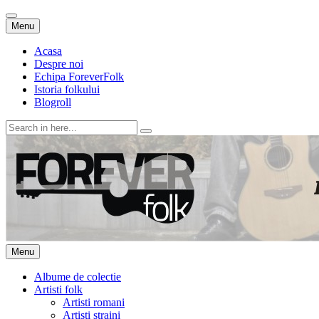
Skip
Menu
to
content
Acasa
Despre noi
Echipa ForeverFolk
Istoria folkului
Blogroll
Search
for:
ForeverFolk
Muzica sufletului tau
Skip
Menu
to
content
Albume de colectie
Artisti folk
Artisti romani
Artisti straini