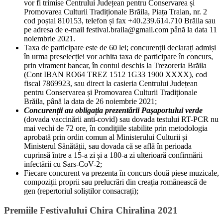
vor fi trimise Centrului Județean pentru Conservarea și
Promovarea Culturii Tradiționale Brăila, Piața Traian, nr. 2
cod poștal 810153, telefon și fax +40.239.614.710 Brăila sau
pe adresa de e-mail festival.braila@gmail.com până la data 11
noiembrie 2021.
Taxa de participare este de 60 lei; concurenții declarați admiși
în urma preselecției vor achita taxa de participare în concurs,
prin virament bancar, în contul deschis la Trezoreria Brăila
(Cont IBAN RO64 TREZ 1512 1G33 1900 XXXX), cod
fiscal 7869923, sau direct la casieria Centrului Județean
pentru Conservarea și Promovarea Culturii Tradiționale
Brăila, până la data de 26 noiembrie 2021;
Concurenții au obligația prezentării Paşaportului verde
(dovada vaccinării anti-covid) sau dovada testului RT-PCR nu
mai vechi de 72 ore, în condiţiile stabilite prin metodologia
aprobată prin ordin comun al Ministerului Culturii și
Ministerul Sănătății, sau dovada că se află în perioada
cuprinsă între a 15-a zi și a 180-a zi ulterioară confirmării
infectării cu Sars-CoV-2;
Fiecare concurent va prezenta în concurs două piese muzicale,
compoziții proprii sau prelucrări din creația românească de
gen (repertoriul soliștilor consacrați);
Premiile Festivalului Chira Chiralina 2021