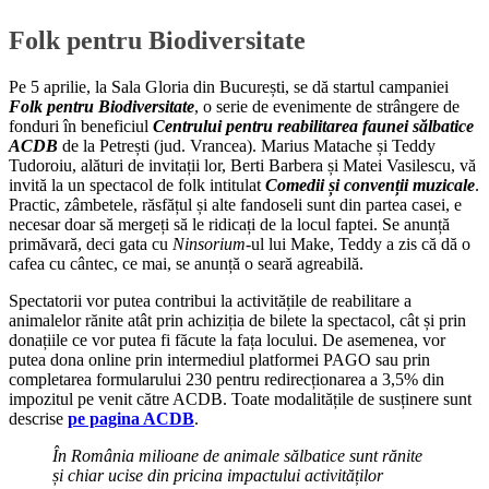
Folk pentru Biodiversitate
Pe 5 aprilie, la Sala Gloria din București, se dă startul campaniei
Folk pentru Biodiversitate
, o serie de evenimente de strângere de
fonduri în beneficiul
Centrului pentru reabilitarea faunei sălbatice
ACDB
de la Petrești (jud. Vrancea). Marius Matache și Teddy
Tudoroiu, alături de invitații lor, Berti Barbera și Matei Vasilescu, vă
invită la un spectacol de folk intitulat
Comedii și convenții muzicale
.
Practic, zâmbetele, răsfățul și alte fandoseli sunt din partea casei, e
necesar doar să mergeți să le ridicați de la locul faptei. Se anunță
primăvară, deci gata cu
Ninsorium
-ul lui Make, Teddy a zis că dă o
cafea cu cântec, ce mai, se anunță o seară agreabilă.
Spectatorii vor putea contribui la activitățile de reabilitare a
animalelor rănite atât prin achiziția de bilete la spectacol, cât și prin
donațiile ce vor putea fi făcute la fața locului. De asemenea, vor
putea dona online prin intermediul platformei PAGO sau prin
completarea formularului 230 pentru redirecționarea a 3,5% din
impozitul pe venit către ACDB. Toate modalitățile de susținere sunt
descrise
pe pagina ACDB
.
În România milioane de animale sălbatice sunt rănite
și chiar ucise din pricina impactului activităților