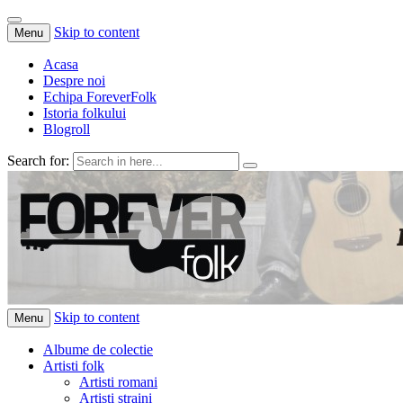
Skip to content
Menu
Acasa
Despre noi
Echipa ForeverFolk
Istoria folkului
Blogroll
Search for:
ForeverFolk
Muzica sufletului tau
Skip to content
Menu
Albume de colectie
Artisti folk
Artisti romani
Artisti straini