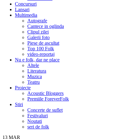
Concursuri
Lansari
Multimedia
Autografe
Cantece in oglinda
Clipul zilei
Galerii foto
Piese de ascultat
Top 100 Folk
video-reportaj
Nu e folk, dar ne place
Altele
Literatura
Muzica
Teatru
Proiecte
Acoustic Bloggers
Premiile ForeverFolk
Stiri
Concerte de suflet
Festivaluri
Noutati
seri de folk
13
MAR