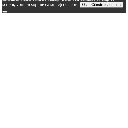
scriem, vom presupune că sunteți de acord.
Ok
Citește mai multe