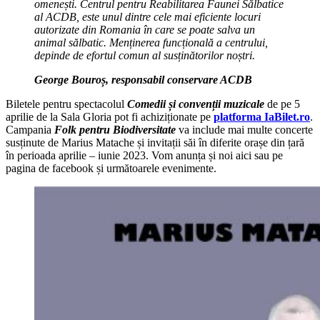
omenești. Centrul pentru Reabilitarea Faunei Sălbatice
al ACDB, este unul dintre cele mai eficiente locuri
autorizate din Romania în care se poate salva un
animal sălbatic. Menținerea funcțională a centrului,
depinde de efortul comun al susținătorilor noștri.
George Bouroș, responsabil conservare ACDB
Biletele pentru spectacolul
Comedii și convenții muzicale
de pe 5
aprilie de la Sala Gloria pot fi achiziționate pe
platforma IaBilet.ro
.
Campania
Folk pentru Biodiversitate
va include mai multe concerte
susținute de Marius Matache și invitații săi în diferite orașe din țară
în perioada aprilie – iunie 2023. Vom anunța și noi aici sau pe
pagina de facebook și următoarele evenimente.