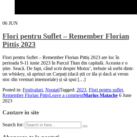
06
JUN
Flori pentru Suflet – Remember Florian
Pittiș 2023
Flori pentru Suflet – Remember Florian Pittiș 2023 are loc în
perioada 9-11 iunie 2023 în Parcul Titan din capitală. Aceasta e o
știre. Seacă. De fapt, când scrii despre Motzu’, trebuie să sorbi dintr-
un whiskey, să aprinzi un Carpați (dacă știi ce ăla și dacă ai vreun
stoc din vremuri imemoriale) și să spui […]
Posted in:
Festivaluri
,
Noutati
Tagged:
2023
,
Flori pentru suflet
,
Remember Florian Pittiș
Leave a comment
Marius Matache
6 June
2023
Cautare in site
Search for: