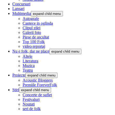
Concursuri
Lansari
Multimedia
expand child menu
Autografe
Cantece in oglinda
Clipul zilei
Galerii foto
Piese de ascultat
Top 100 Folk
video-reportaj
Nu e folk, dar ne place
expand child menu
Altele
Literatura
Muzica
Teatru
Proiecte
expand child menu
Acoustic Bloggers
Premiile ForeverFolk
Stiri
expand child menu
Concerte de suflet
Festivaluri
Noutati
seri de folk