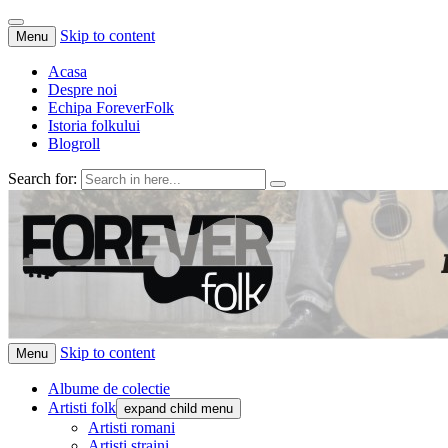
Skip to content
Menu
Acasa
Despre noi
Echipa ForeverFolk
Istoria folkului
Blogroll
Search for:
ForeverFolk
Muzica sufletului tau
Skip to content
Menu
Albume de colectie
Artisti folk
expand child menu
Artisti romani
Artisti straini