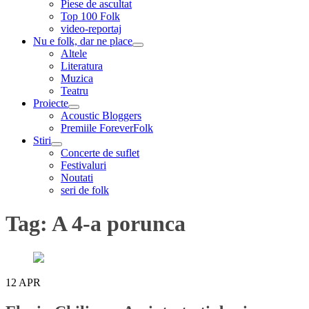
Piese de ascultat
Top 100 Folk
video-reportaj
Nu e folk, dar ne place
expand
Altele
child
Literatura
menu
Muzica
Teatru
Proiecte
expand
Acoustic Bloggers
child
Premiile ForeverFolk
menu
Stiri
expand
Concerte de suflet
child
Festivaluri
menu
Noutati
seri de folk
Tag:
A 4-a porunca
12
APR