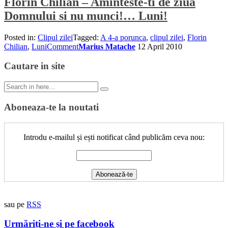
Florin Chilian – Aminteste-ti de ziua
Domnului si nu munci!… Luni!
Posted in:
Clipul zilei
Tagged:
A 4-a porunca
,
clipul zilei
,
Florin
Chilian
,
Luni
Comment
Marius Matache
12 April 2010
Cautare in site
Search
for:
Aboneaza-te la noutati
Introdu e-mailul și ești notificat când publicăm ceva nou:
sau pe
RSS
Urmăriți-ne și pe facebook