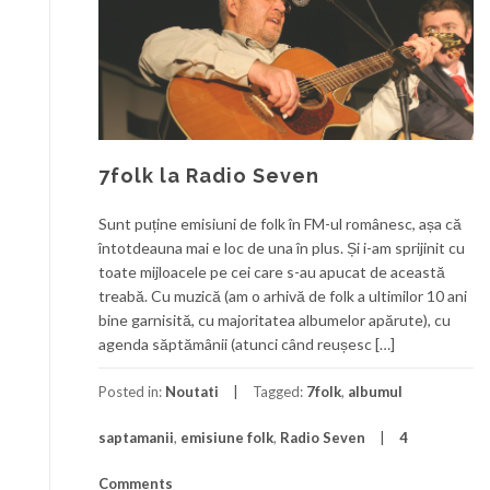
7folk la Radio Seven
Sunt puține emisiuni de folk în FM-ul românesc, așa că
întotdeauna mai e loc de una în plus. Și i-am sprijinit cu
toate mijloacele pe cei care s-au apucat de această
treabă. Cu muzică (am o arhivă de folk a ultimilor 10 ani
bine garnisită, cu majoritatea albumelor apărute), cu
agenda săptămânii (atunci când reușesc […]
Posted in:
Noutati
Tagged:
7folk
,
albumul
saptamanii
,
emisiune folk
,
Radio Seven
4
Comments