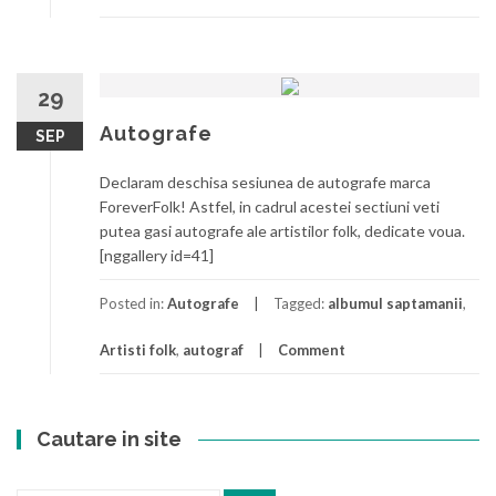
29
Autografe
SEP
Declaram deschisa sesiunea de autografe marca
ForeverFolk! Astfel, in cadrul acestei sectiuni veti
putea gasi autografe ale artistilor folk, dedicate voua.
[nggallery id=41]
Posted in:
Autografe
Tagged:
albumul saptamanii
,
Artisti folk
,
autograf
Comment
Cautare in site