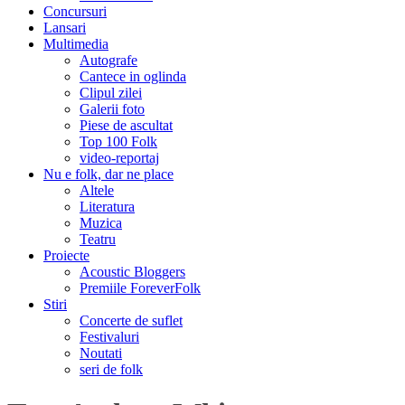
Concursuri
Lansari
Multimedia
Autografe
Cantece in oglinda
Clipul zilei
Galerii foto
Piese de ascultat
Top 100 Folk
video-reportaj
Nu e folk, dar ne place
Altele
Literatura
Muzica
Teatru
Proiecte
Acoustic Bloggers
Premiile ForeverFolk
Stiri
Concerte de suflet
Festivaluri
Noutati
seri de folk