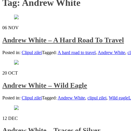
Tag:
Andrew White
06
NOV
Andrew White – A Hard Road To Travel
Posted in:
Clipul zilei
Tagged:
A hard road to travel
,
Andrew White
,
cl
20
OCT
Andrew White – Wild Eagle
Posted in:
Clipul zilei
Tagged:
Andrew White
,
clipul zilei
,
Wild eagle
L
12
DEC
Andrew White – Traces of Silver