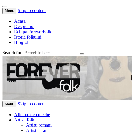
Skip to content
Menu
Acasa
Despre noi
Echipa ForeverFolk
Istoria folkului
Blogroll
Search for:
ForeverFolk
Muzica sufletului tau
Skip to content
Menu
Albume de colectie
Artisti folk
Artisti romani
Artisti straini