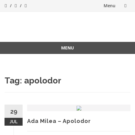
Menu
Skip
to
ForeverFolk
Muzica sufletului tau
content
MENU
Skip
to
content
Tag:
apolodor
29
Ada Milea – Apolodor
JUL