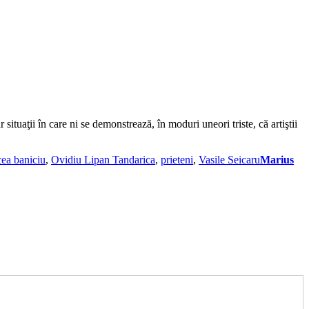
situaţii în care ni se demonstrează, în moduri uneori triste, că artiştii
cea baniciu
,
Ovidiu Lipan Tandarica
,
prieteni
,
Vasile Seicaru
Marius