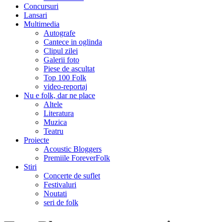
Concursuri
Lansari
Multimedia
Autografe
Cantece in oglinda
Clipul zilei
Galerii foto
Piese de ascultat
Top 100 Folk
video-reportaj
Nu e folk, dar ne place
Altele
Literatura
Muzica
Teatru
Proiecte
Acoustic Bloggers
Premiile ForeverFolk
Stiri
Concerte de suflet
Festivaluri
Noutati
seri de folk