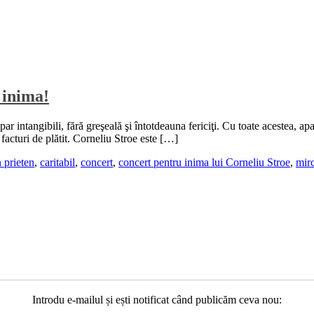
 inima!
 intangibili, fără greşeală şi întotdeauna fericiţi. Cu toate acestea, apar 
i facturi de plătit. Corneliu Stroe este […]
 prieten
,
caritabil
,
concert
,
concert pentru inima lui Corneliu Stroe
,
mir
Introdu e-mailul și ești notificat când publicăm ceva nou: