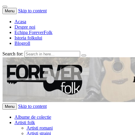
Skip to content
Menu
Acasa
Despre noi
Echipa ForeverFolk
Istoria folkului
Blogroll
Search for:
ForeverFolk
Muzica sufletului tau
Skip to content
Menu
Albume de colectie
Artisti folk
Artisti romani
Artisti straini