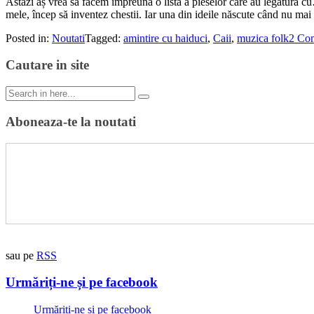
Astăzi aș vrea să facem împreună o listă a pieselor care au legătură cu
mele, încep să inventez chestii. Iar una din ideile născute când nu m
Posted in:
Noutati
Tagged:
amintire cu haiduci
,
Caii
,
muzica folk
2 Co
Cautare in site
Search
for:
Aboneaza-te la noutati
sau pe
RSS
Urmăriți-ne și pe facebook
Urmăriți-ne și pe facebook