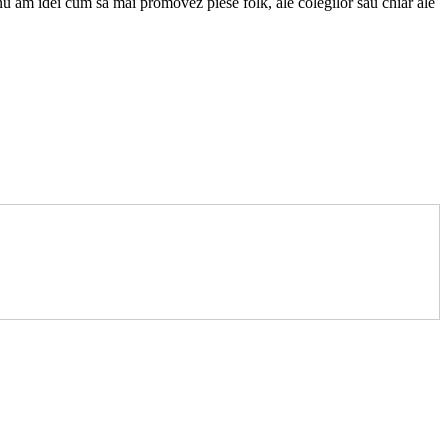
 nu am idei cum să mai promovez piese folk, ale colegilor sau chiar ale