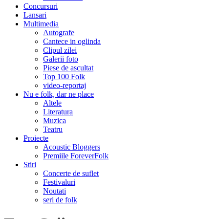
Concursuri
Lansari
Multimedia
Autografe
Cantece in oglinda
Clipul zilei
Galerii foto
Piese de ascultat
Top 100 Folk
video-reportaj
Nu e folk, dar ne place
Altele
Literatura
Muzica
Teatru
Proiecte
Acoustic Bloggers
Premiile ForeverFolk
Stiri
Concerte de suflet
Festivaluri
Noutati
seri de folk