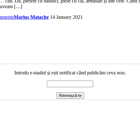
… caii. Da, piesele cu haiduci, piese cu cai, armăsari și alte cele. Când
ai aveam […]
mments
Marius Matache
14 January 2021
Introdu e-mailul și ești notificat când publicăm ceva nou: