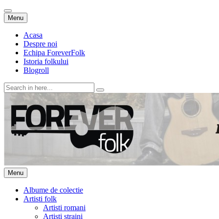
Skip
Menu
to
content
Acasa
Despre noi
Echipa ForeverFolk
Istoria folkului
Blogroll
Search
for:
ForeverFolk
Muzica sufletului tau
Skip
Menu
to
content
Albume de colectie
Artisti folk
Artisti romani
Artisti straini