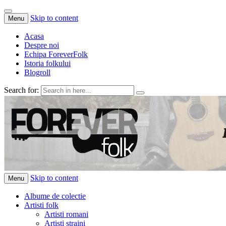
Skip to content
Menu
Acasa
Despre noi
Echipa ForeverFolk
Istoria folkului
Blogroll
Search for:
ForeverFolk
Muzica sufletului tau
Skip to content
Menu
Albume de colectie
Artisti folk
Artisti romani
Artisti straini