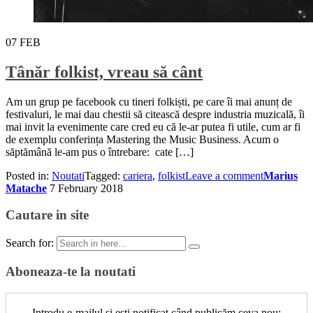
07
FEB
Tânăr folkist, vreau să cânt
Am un grup pe facebook cu tineri folkiști, pe care îi mai anunț de
festivaluri, le mai dau chestii să citească despre industria muzicală, îi
mai invit la evenimente care cred eu că le-ar putea fi utile, cum ar fi
de exemplu conferința Mastering the Music Business. Acum o
săptămână le-am pus o întrebare: cate […]
Posted in:
Noutati
Tagged:
cariera
,
folkist
Leave a comment
Marius
Matache
7 February 2018
Cautare in site
Search for:
Aboneaza-te la noutati
Introdu e-mailul și ești notificat când publicăm ceva nou: