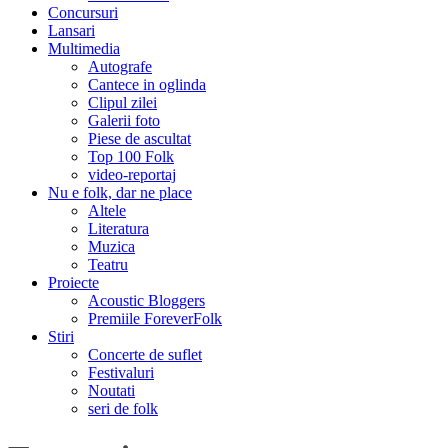
Concursuri
Lansari
Multimedia
Autografe
Cantece in oglinda
Clipul zilei
Galerii foto
Piese de ascultat
Top 100 Folk
video-reportaj
Nu e folk, dar ne place
Altele
Literatura
Muzica
Teatru
Proiecte
Acoustic Bloggers
Premiile ForeverFolk
Stiri
Concerte de suflet
Festivaluri
Noutati
seri de folk