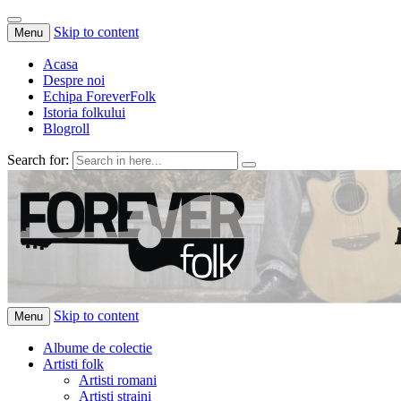
Skip to content
Menu
Acasa
Despre noi
Echipa ForeverFolk
Istoria folkului
Blogroll
Search for:
ForeverFolk
Muzica sufletului tau
Skip to content
Menu
Albume de colectie
Artisti folk
Artisti romani
Artisti straini