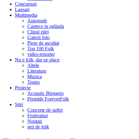
Concursuri
Lansari
Multimedia
Autografe
Cantece in oglinda
Clipul zilei
Galerii foto
Piese de ascultat
Top 100 Folk
video-reportaj
Nu e folk, dar ne place
Altele
Literatura
Muzica
Teatru
Proiecte
Acoustic Bloggers
Premiile ForeverFolk
Stiri
Concerte de suflet
Festivaluri
Noutati
seri de folk