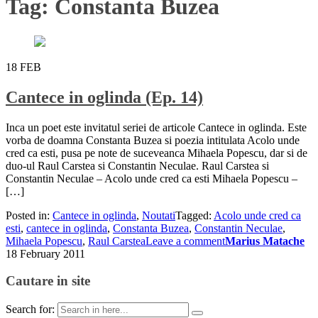
Tag:
Constanta Buzea
18
FEB
Cantece in oglinda (Ep. 14)
Inca un poet este invitatul seriei de articole Cantece in oglinda. Este
vorba de doamna Constanta Buzea si poezia intitulata Acolo unde
cred ca esti, pusa pe note de suceveanca Mihaela Popescu, dar si de
duo-ul Raul Carstea si Constantin Neculae. Raul Carstea si
Constantin Neculae – Acolo unde cred ca esti Mihaela Popescu –
[…]
Posted in:
Cantece in oglinda
,
Noutati
Tagged:
Acolo unde cred ca
esti
,
cantece in oglinda
,
Constanta Buzea
,
Constantin Neculae
,
Mihaela Popescu
,
Raul Carstea
Leave a comment
Marius Matache
18 February 2011
Cautare in site
Search for: