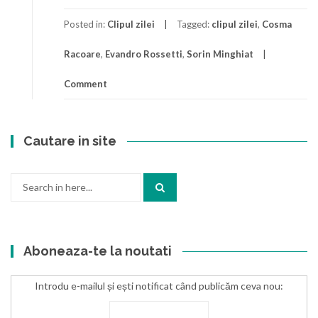
Posted in:
Clipul zilei
Tagged:
clipul zilei
,
Cosma
Racoare
,
Evandro Rossetti
,
Sorin Minghiat
Comment
Cautare in site
Search
for:
Aboneaza-te la noutati
Introdu e-mailul și ești notificat când publicăm ceva nou: