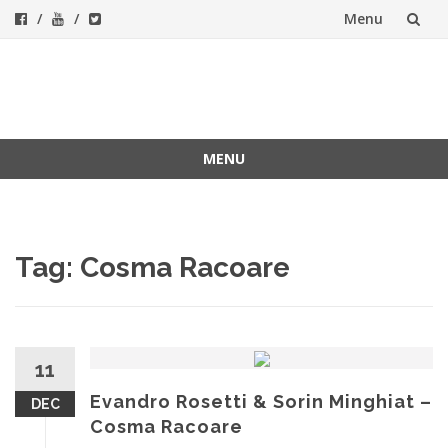
Menu
Skip
to
ForeverFolk
Muzica sufletului tau
content
MENU
Skip
to
content
Tag:
Cosma Racoare
11
Evandro Rosetti & Sorin Minghiat –
DEC
Cosma Racoare