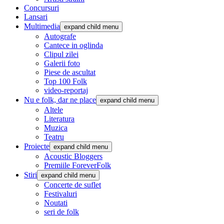
Concursuri
Lansari
Multimedia
expand child menu
Autografe
Cantece in oglinda
Clipul zilei
Galerii foto
Piese de ascultat
Top 100 Folk
video-reportaj
Nu e folk, dar ne place
expand child menu
Altele
Literatura
Muzica
Teatru
Proiecte
expand child menu
Acoustic Bloggers
Premiile ForeverFolk
Stiri
expand child menu
Concerte de suflet
Festivaluri
Noutati
seri de folk