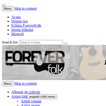
Skip to content
Menu
Acasa
Despre noi
Echipa ForeverFolk
Istoria folkului
Blogroll
Search for:
ForeverFolk
Muzica sufletului tau
Skip to content
Menu
Albume de colectie
Artisti folk
expand child menu
Artisti romani
Artisti straini