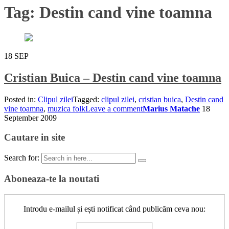
Tag:
Destin cand vine toamna
18
SEP
Cristian Buica – Destin cand vine toamna
Posted in:
Clipul zilei
Tagged:
clipul zilei
,
cristian buica
,
Destin cand
vine toamna
,
muzica folk
Leave a comment
Marius Matache
18
September 2009
Cautare in site
Search for:
Aboneaza-te la noutati
Introdu e-mailul și ești notificat când publicăm ceva nou: