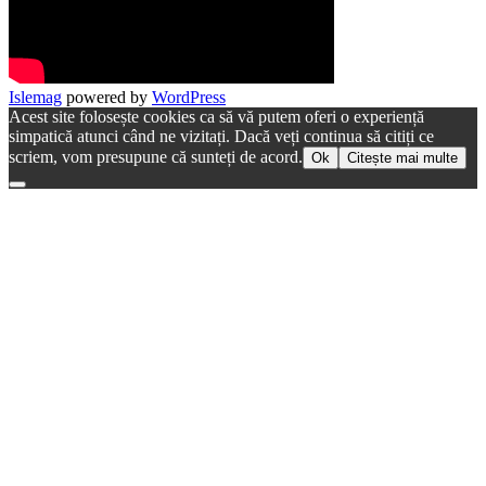
Islemag
powered by
WordPress
Acest site folosește cookies ca să vă putem oferi o experiență
simpatică atunci când ne vizitați. Dacă veți continua să citiți ce
scriem, vom presupune că sunteți de acord.
Ok
Citește mai multe