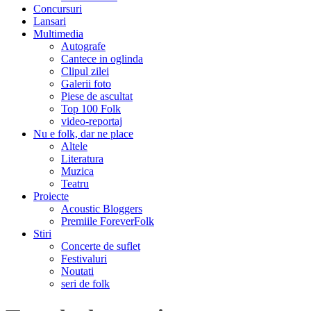
Concursuri
Lansari
Multimedia
Autografe
Cantece in oglinda
Clipul zilei
Galerii foto
Piese de ascultat
Top 100 Folk
video-reportaj
Nu e folk, dar ne place
Altele
Literatura
Muzica
Teatru
Proiecte
Acoustic Bloggers
Premiile ForeverFolk
Stiri
Concerte de suflet
Festivaluri
Noutati
seri de folk