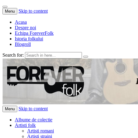
Skip to content
Menu
Acasa
Despre noi
Echipa ForeverFolk
Istoria folkului
Blogroll
Search for:
ForeverFolk
Muzica sufletului tau
Skip to content
Menu
Albume de colectie
Artisti folk
Artisti romani
Artisti straini