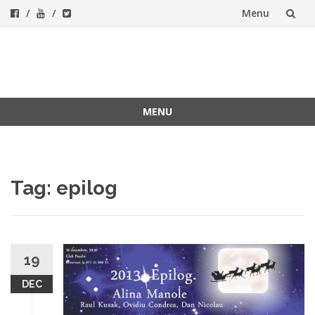
Menu
Skip
to
ForeverFolk
Muzica sufletului tau
content
MENU
Skip
to
content
Tag:
epilog
19
DEC